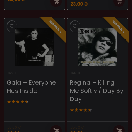
23,00
€
REEDICIÓN
REEDICIÓN
DANCE
DANCE
Gala – Everyone
Regina – Killing
Has Inside
Me Softly / Day By
Day
★
★
★
★
★
★
★
★
★
★
25,00
€
25,00
€