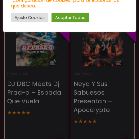
"Configuración de cookies" para seleccionar las
que desea.
Ajuste Cookies
Aceptar Todas
NOVEDAD
NOVEDAD
HARDHOUSE
HARDHOUSE
DJ DBC Meets Dj
Neya Y Sus
Prad-o – Espada
Sabuesos
Que Vuela
Presentan –
Apocalypto
★
★
★
★
★
★
★
★
★
★