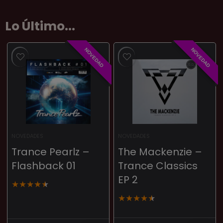
Lo Último...
NOVEDAD
NOVEDAD
NOVEDADES
NOVEDADES
Trance Pearlz –
The Mackenzie –
Flashback 01
Trance Classics
EP 2
★
★
★
★
★
★
★
★
★
★