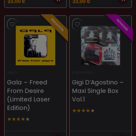
23,00
€
23,00
€
REEDICIÓN
NOVEDAD
DANCE
EUROHOUSE
Gala – Freed
Gigi D’Agostino –
From Desire
Maxi Single Box
(Limited Laser
Vol.1
Edition)
★
★
★
★
★
★
★
★
★
★