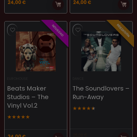
24,00
€
24,00
€
REEDICIÓN
NOVEDAD
EUROHOUSE
DANCE
Beats Maker
The Soundlovers –
Studios – The
Run-Away
Vinyl Vol.2
★
★
★
★
★
★
★
★
★
★
25,00
€
24,00
€