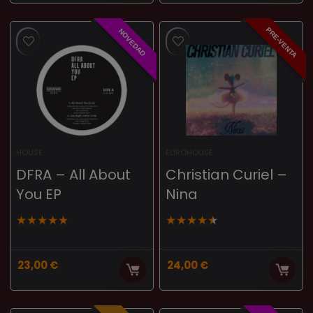
PRE-VENTA
NOVEDAD
HOUSE
EUROHOUSE
DFRA – All About
Christian Curiel –
You EP
Nina
★
★
★
★
★
★
★
★
★
★
23,00
€
24,00
€