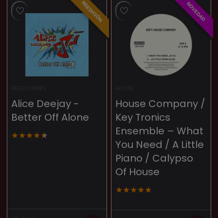
REEDICIÓN
NOVEDAD
REEDICIONES
HOUSE
Alice Deejay ‎-
House Company /
Better Off Alone
Key Tronics
Ensemble – What
★
★
★
★
★
You Need / A Little
Piano / Calypso
Of House
★
★
★
★
★