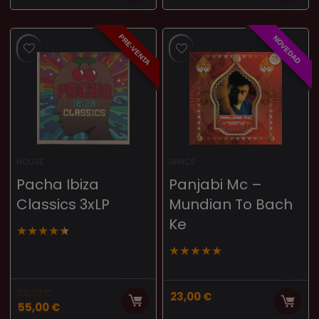
PRE-VENTA
NOVEDAD
HOUSE
DANCE
Pacha Ibiza
Panjabi Mc –
Classics 3xLP
Mundian To Bach
Ke
★
★
★
★
★
★
★
★
★
★
60,00
€
23,00
€
55,00
€