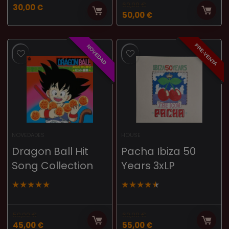
60,00
€
30,00
€
50,00
€
PRE-VENTA
NOVEDAD
NOVEDADES
HOUSE
Dragon Ball Hit
Pacha Ibiza 50
Song Collection
Years 3xLP
★
★
★
★
★
★
★
★
★
★
50,00
€
60,00
€
45,00
€
55,00
€