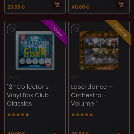
25,00
€
45,00
€
23,00
€
40,00
€
REEDICIÓN
NOVEDAD
DANCE
DISCO
12″ Collector’s
Laserdance –
Vinyl Box Club
Orchestra –
Classics
Volume 1
★
★
★
★
★
★
★
★
★
★
40,00
€
23,00
€