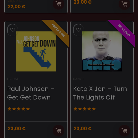
25,00
€
23,00
€
22,00
€
REEDICIÓN
NOVEDAD
HOUSE
DANCE
Paul Johnson –
Kato X Jon – Turn
Get Get Down
The Lights Off
★
★
★
★
★
★
★
★
★
★
23,00
€
23,00
€