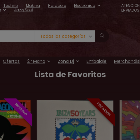
Techno
Makina
Hardcore
Electrónica
ATENCION
o
Jazz/Soul
ENVIADOS 
Todas las categorías
Ofertas
2ª Mano
Zona Dj
Embalaje
Merchandis
Lista de Favoritos
PRE-VENTA
NOVEDAD