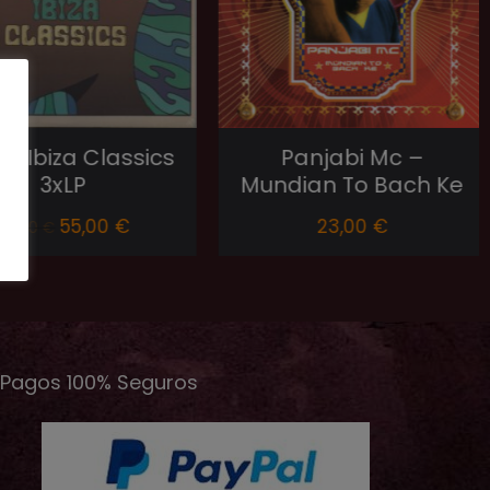
 Ibiza Classics
Panjabi Mc –
3xLP
Mundian To Bach Ke
55,00
€
23,00
€
,00
€
Pagos 100% Seguros