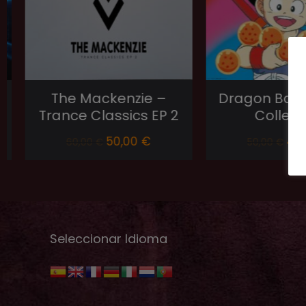
The Mackenzie –
Dragon Ball H
Trance Classics EP 2
Collecti
50,00
€
45,0
60,00
€
50,00
€
Seleccionar Idioma