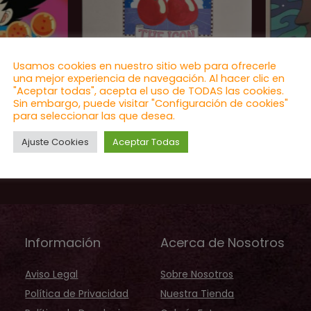
Usamos cookies en nuestro sitio web para ofrecerle
una mejor experiencia de navegación. Al hacer clic en
"Aceptar todas", acepta el uso de TODAS las cookies.
it Song
Pacha Ibiza 50 Years
Pacha
Sin embargo, puede visitar "Configuración de cookies"
on
3xLP
para seleccionar las que desea.
Ajuste Cookies
Aceptar Todas
0
€
55,00
€
60,00
€
60
Información
Acerca de Nosotros
Aviso Legal
Sobre Nosotros
Política de Privacidad
Nuestra Tienda