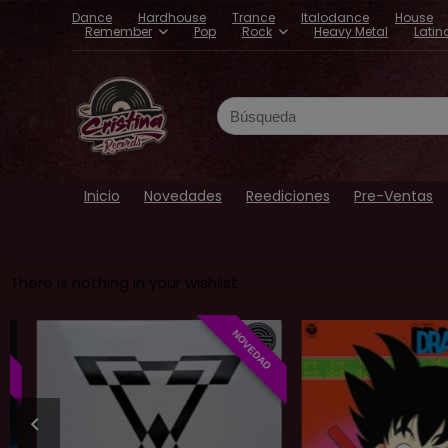
Dance
Hardhouse
Trance
Italodance
House
Remember
Pop
Rock
Heavy Metal
Latin
Inicio
Novedades
Reediciones
Pre-Ventas
There is nothing in your wishlist
NOVEDAD