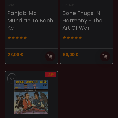
DANCE
HIP HOP
Panjabi Mc –
Bone Thugs-N-
Mundian To Bach
Harmony ‎- The
Ke
Art Of War
★
★
★
★
★
★
★
★
★
★
23,00
€
60,00
€
- 33%