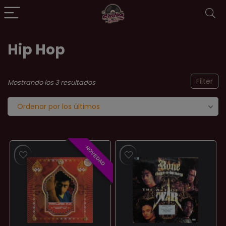
Hip Hop
Filter
Ordenado
Mostrando los 3 resultados
por
Ordenar por los últimos
los
últimos
NOVEDAD