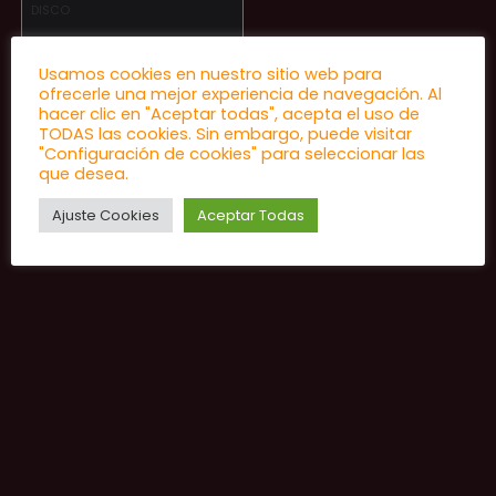
DISCO
Disc-Jockey Mix
Volumen 2
Usamos cookies en nuestro sitio web para
ofrecerle una mejor experiencia de navegación. Al
hacer clic en "Aceptar todas", acepta el uso de
★
★
★
★
★
TODAS las cookies. Sin embargo, puede visitar
"Configuración de cookies" para seleccionar las
que desea.
15,00
€
El
El
10,00
€
Ajuste Cookies
Aceptar Todas
precio
precio
original
actual
era:
es:
15,00 €.
10,00 €.