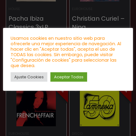
HOUSE
EUROHOUSE
Pacha Ibiza
Christian Curiel –
Classics 3xLP
Nina
★
★
★
★
★
★
★
★
★
★
Usamos cookies en nuestro sitio web para
ofrecerle una mejor experiencia de navegación. Al
hacer clic en "Aceptar todas", acepta el uso de
TODAS las cookies. Sin embargo, puede visitar
60,00
€
24,00
€
"Configuración de cookies" para seleccionar las
El
El
55,00
€
que desea.
precio
precio
original
actual
Ajuste Cookies
Aceptar Todas
era:
es:
PRE-VENTA
PRE-VENTA
60,00 €.
55,00 €.
EUROHOUSE
DISCO