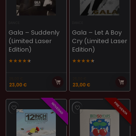
DANCE
DANCE
Gala – Suddenly
Gala – Let A Boy
(Limited Laser
Cry (Limited Laser
Edition)
Edition)
★
★
★
★
★
★
★
★
★
★
25,00
€
25,00
€
El
El
El
El
23,00
€
23,00
€
precio
precio
precio
precio
original
actual
original
actual
era:
es:
era:
es:
PRE-VENTA
NOVEDAD
25,00 €.
23,00 €.
25,00 €.
23,00 €.