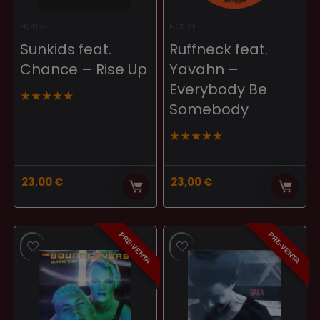
HOUSE
HOUSE
Sunkids feat.
Ruffneck feat.
Chance – Rise Up
Yavahn –
Everybody Be
★
★
★
★
★
Somebody
★
★
★
★
★
23,00
€
23,00
€
PRE-VENTA
PRE-VENTA