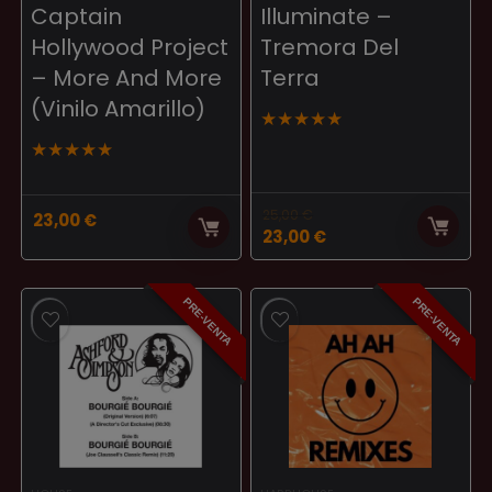
Captain
Illuminate –
Hollywood Project
Tremora Del
– More And More
Terra
(Vinilo Amarillo)
★
★
★
★
★
★
★
★
★
★
25,00
€
23,00
€
El
El
23,00
€
precio
precio
original
actual
era:
es:
PRE-VENTA
PRE-VENTA
25,00 €.
23,00 €.