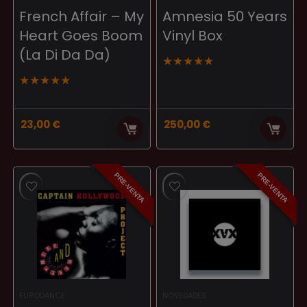
French Affair – My
Amnesia 50 Years
Heart Goes Boom
Vinyl Box
(La Di Da Da)
★
★
★
★
★
★
★
★
★
★
23,00
€
250,00
€
PRE-VENTA
PRE-VENTA
EURODANCE
NOVEDADES