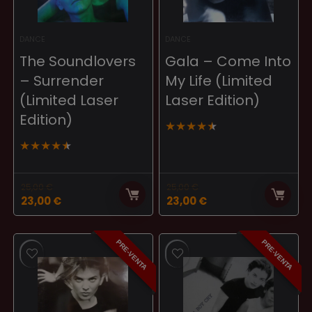
DANCE
DANCE
The Soundlovers
Gala – Come Into
– Surrender
My Life (Limited
(Limited Laser
Laser Edition)
Edition)
★
★
★
★
★
★
★
★
★
★
25,00
€
25,00
€
El
El
El
El
23,00
€
23,00
€
precio
precio
precio
precio
original
actual
original
actual
era:
es:
era:
es:
PRE-VENTA
PRE-VENTA
25,00 €.
23,00 €.
25,00 €.
23,00 €.