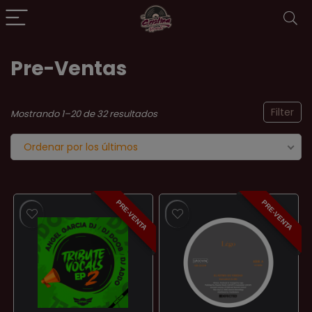
Pre-Ventas
Filter
Ordenado
Mostrando 1–20 de 32 resultados
por
Ordenar por los últimos
los
últimos
PRE-VENTA
PRE-VENTA