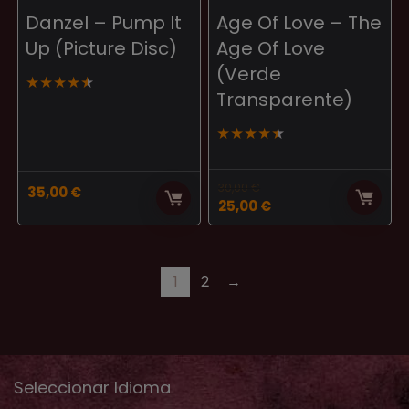
Danzel – Pump It
Age Of Love – The
Up (Picture Disc)
Age Of Love
(Verde
★
★
★
★
★
Transparente)
★
★
★
★
★
30,00
€
35,00
€
El
El
25,00
€
precio
precio
original
actual
era:
es:
30,00 €.
25,00 €.
1
2
→
Seleccionar Idioma