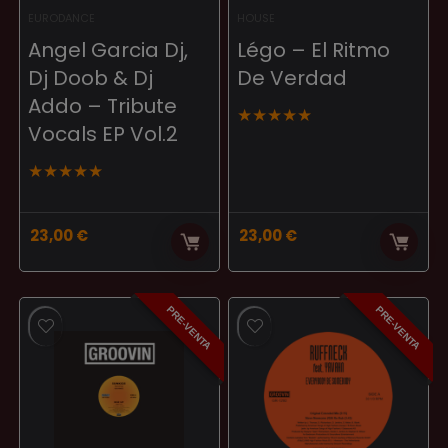
EURODANCE
HOUSE
Angel Garcia Dj,
Légo – El Ritmo
Dj Doob & Dj
De Verdad
Addo – Tribute
★
★
★
★
★
Vocals EP Vol.2
★
★
★
★
★
23,00
€
23,00
€
PRE-VENTA
PRE-VENTA