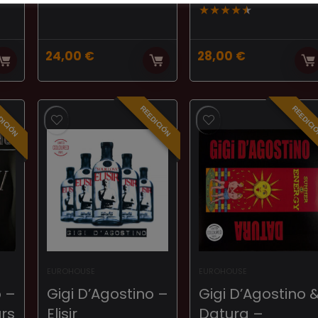
★
★
★
★
★
24,00
€
28,00
€
DICIÓN
REEDICIÓN
REEDICI
EUROHOUSE
EUROHOUSE
o –
Gigi D’Agostino –
Gigi D’Agostino 
urs
Elisir
Datura –