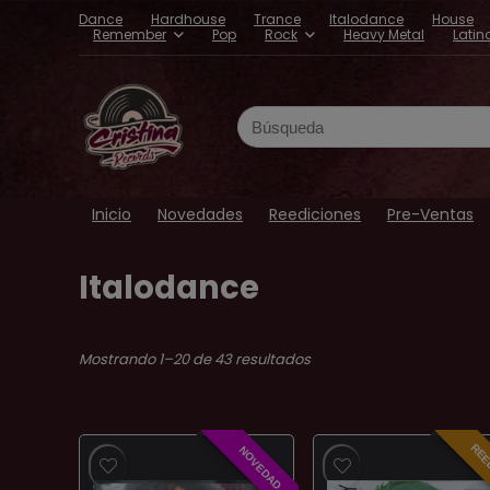
Dance
Hardhouse
Trance
Italodance
House
Remember
Pop
Rock
Heavy Metal
Latin
Search
for:
Inicio
Novedades
Reediciones
Pre-Ventas
Italodance
Ordenado
Mostrando 1–20 de 43 resultados
por
los
últimos
REE
NOVEDAD