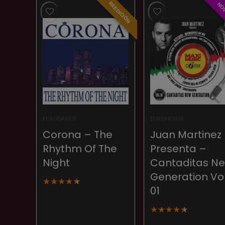
era:
es:
era:
es:
REEDICIÓN
NO
45,00 €.
40,00 €.
25,00 €.
23,00 €.
EURODANCE
EUROHOUSE
Corona – The
Juan Martinez
Rhythm Of The
Presenta –
Night
Cantaditas N
Generation Vol
★
★
★
★
★
01
★
★
★
★
★