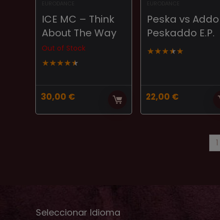
EURODANCE
EURODANCE
ICE MC – Think
Peska ‎vs Addo
About The Way
Peskaddo E.P.
Out of Stock
★
★
★
★
★
★
★
★
★
★
30,00
€
22,00
€
1
Seleccionar Idioma