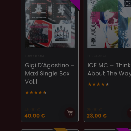
EUROHOUSE
EURODANCE
Gigi D’Agostino –
ICE MC – Think
Maxi Single Box
About The Wa
Vol.1
★
★
★
★
★
★
★
★
★
★
45,00
€
25,00
€
El
El
El
El
40,00
€
23,00
€
precio
precio
precio
precio
original
actual
original
actual