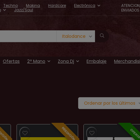
Techno
Makina
Hardcore
Electrónica
ATENCION
o
Jazz/Soul
ENVIADOS 
Italodance
Ofertas
2ª Mano
Zona Dj
Embalaje
Merchandis
Ordenar por los últimos
DICIÓN
REEDICIÓN
OFERT