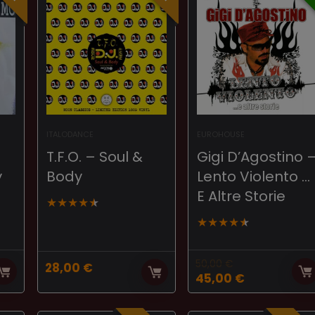
ITALODANCE
EUROHOUSE
T.F.O. – Soul &
Gigi D’Agostino 
y
Body
Lento Violento …
E Altre Storie
★
★
★
★
★
★
★
★
★
★
50,00
€
28,00
€
El
El
45,00
€
precio
precio
original
actual