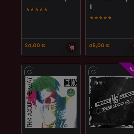
II
★
★
★
★
★
★
★
★
★
★
24,00
€
45,00
€
NO