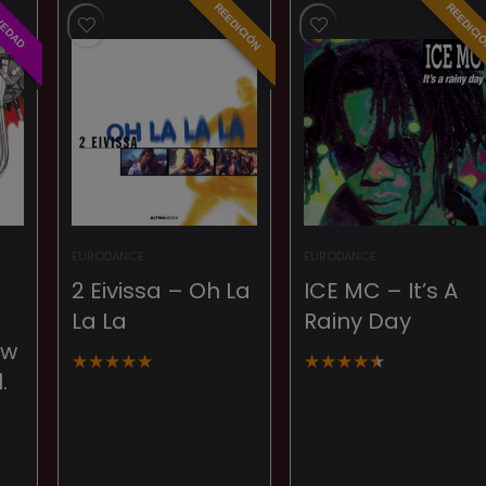
era:
es:
REEDICIÓN
REEDICI
VEDAD
50,00 €.
45,00 €.
EURODANCE
EURODANCE
2 Eivissa – Oh La
ICE MC – It’s A
La La
Rainy Day
ew
★
★
★
★
★
★
★
★
★
★
.