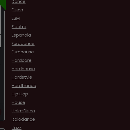
Dance
Disco
EBM
Electro
Española
Eurodance
Eurohouse
Hardcore
–
Hardhouse
Hardstyle
Hardtrance
Hip Hop
House
Italo-Disco
Italodance
Jazz