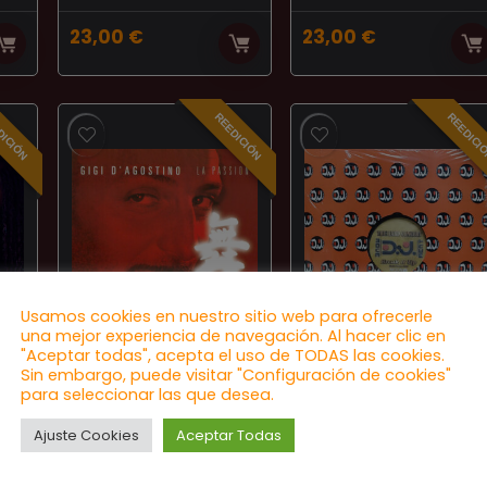
23,00
€
23,00
€
DICIÓN
REEDICIÓN
REEDICI
Usamos cookies en nuestro sitio web para ofrecerle
una mejor experiencia de navegación. Al hacer clic en
"Aceptar todas", acepta el uso de TODAS las cookies.
EUROHOUSE
ITALODANCE
Sin embargo, puede visitar "Configuración de cookies"
para seleccionar las que desea.
y
Gigi D’Agostino ‎–
The Hard
La Passion
Concert – Break
Ajuste Cookies
Aceptar Todas
It Up
★
★
★
★
★