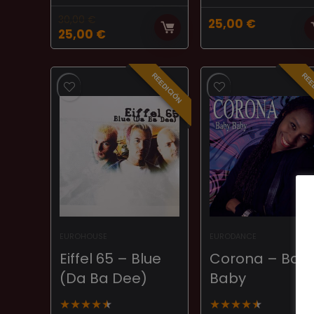
30,00
€
25,00
€
El
El
25,00
€
precio
precio
original
actual
era:
es:
REEDICIÓN
REE
30,00 €.
25,00 €.
EUROHOUSE
EURODANCE
Eiffel 65 ‎– Blue
Corona – Bab
(Da Ba Dee)
Baby
★
★
★
★
★
★
★
★
★
★