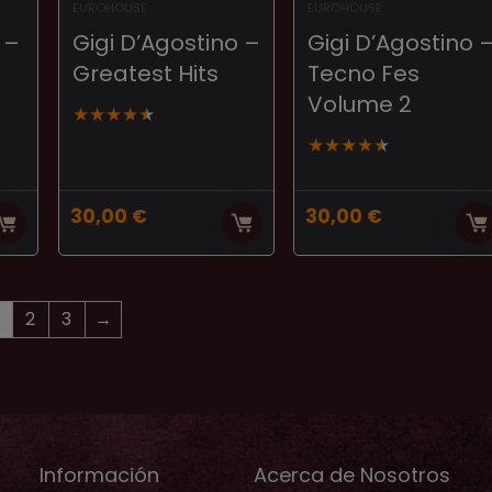
EUROHOUSE
EUROHOUSE
 –
Gigi D’Agostino –
Gigi D’Agostino 
Greatest Hits
Tecno Fes
Volume 2
★
★
★
★
★
★
★
★
★
★
30,00
€
30,00
€
2
3
→
Información
Acerca de Nosotros