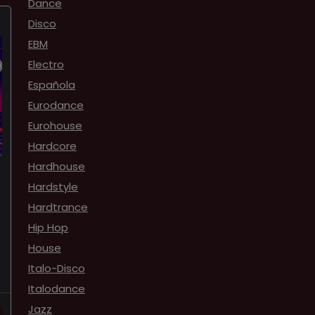
Dance
Disco
EBM
Electro
Española
Eurodance
Eurohouse
Hardcore
Hardhouse
Hardstyle
Hardtrance
Hip Hop
House
Italo-Disco
Italodance
Jazz