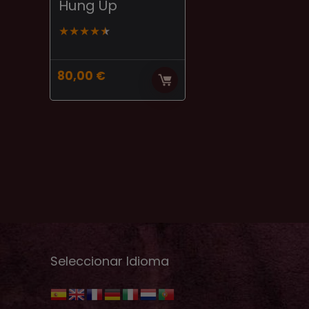
Hung Up
★
★
★
★
★
80,00
€
Seleccionar Idioma