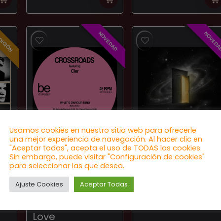
DICIÓN
NOVEDAD
NOVEDA
Usamos cookies en nuestro sitio web para ofrecerle
una mejor experiencia de navegación. Al hacer clic en
DISCO
NOVEDADES
"Aceptar todas", acepta el uso de TODAS las cookies.
Sin embargo, puede visitar "Configuración de cookies"
Crossroads
Invisible Limits –
para seleccionar las que desea.
featuring Cler –
Golden Dreams
Ajuste Cookies
Aceptar Todas
What’s On Your
★
★
★
★
★
Mind / Still In
Love