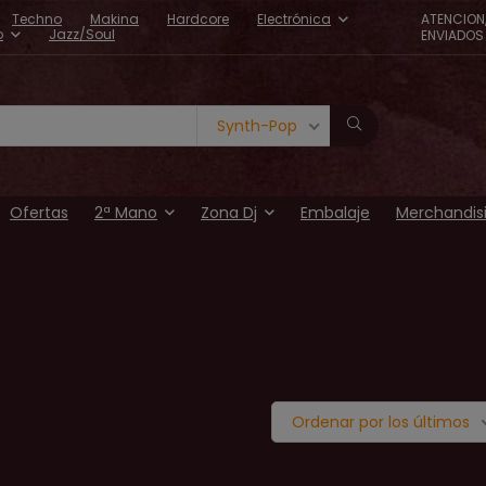
Techno
Makina
Hardcore
Electrónica
ATENCION
o
Jazz/Soul
ENVIADOS 
Synth-Pop
Ofertas
2ª Mano
Zona Dj
Embalaje
Merchandis
Ordenar por los últimos