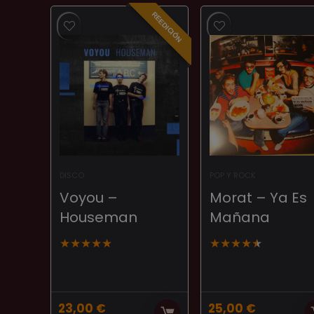
últimos
REEDICIÓN
DISCO
POP Y ROCK
Voyou –
Morat – Ya Es
Houseman
Mañana
★
★
★
★
★
★
★
★
★
★
23,00
€
25,00
€