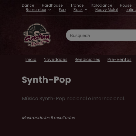
Dance
Hardhouse
Trance
Italodance
House
Remember
Pop
Rock
Heavy Metal
Latin
Search
for:
Inicio
Novedades
Reediciones
Pre-Ventas
Synth-Pop
Música Synth-Pop nacional e internacional.
Ordenado
Mostrando los 9 resultados
por
los