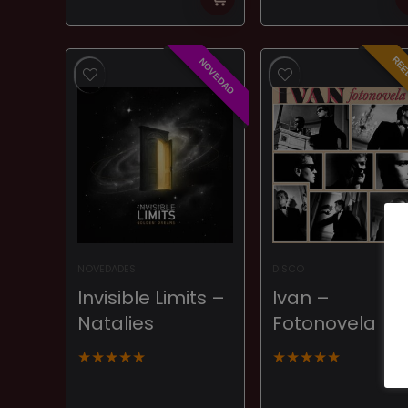
REE
NOVEDAD
NOVEDADES
DISCO
Invisible Limits ‎–
Ivan –
Natalies
Fotonovela
★
★
★
★
★
★
★
★
★
★