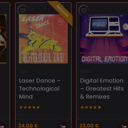
REEDICIÓN
DISCO
DISCO
Laser Dance –
Digital Emotion
Technological
– Greatest Hits
Mind
& Remixes
★
★
★
★
★
★
★
★
★
★
24,00
€
23,00
€