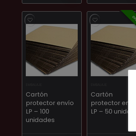
de
de
precios:
precios:
desde
desde
OF
2,00 €
2,00 €
hasta
hasta
10,00 €
10,00 €
EMBALAJE
EMBALAJE
Cartón
Cartón
protector envío
protector enví
LP – 100
LP – 50 unida
unidades