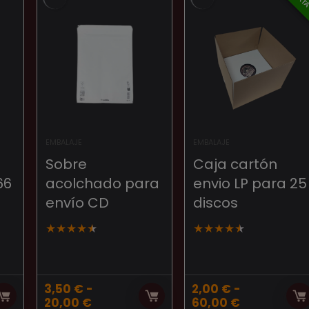
EMBALAJE
EMBALAJE
Sobre
Caja cartón
66
acolchado para
envio LP para 25
envío CD
discos
★
★
★
★
★
★
★
★
★
★
3,50
€
-
2,00
€
-
Rango
Rango
20,00
€
60,00
€