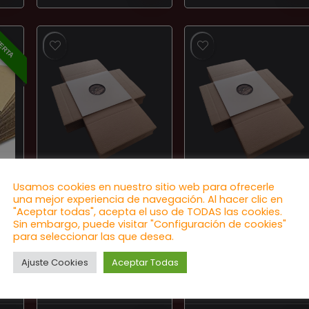
de
de
precios:
precios:
desde
desde
ERTA
3,50 €
2,00 €
hasta
hasta
20,00 €
60,00 €
Usamos cookies en nuestro sitio web para ofrecerle
EMBALAJE
EMBALAJE
una mejor experiencia de navegación. Al hacer clic en
"Aceptar todas", acepta el uso de TODAS las cookies.
Caja cartón
Caja cartón
Sin embargo, puede visitar "Configuración de cookies"
o
envio LP de 1 a 12
envio LP de 1 a 12
para seleccionar las que desea.
des
– 100 unidades
– 50 unidades
Ajuste Cookies
Aceptar Todas