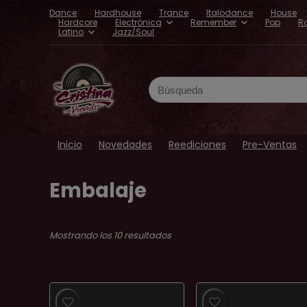
Dance
Hardhouse
Trance
Italodance
House
Hardcore
Electrónica
Remember
Pop
R
Latino
Jazz/Soul
Search
for:
Inicio
Novedades
Reediciones
Pre-Ventas
Embalaje
Ordenado
Mostrando los 10 resultados
por
los
últimos