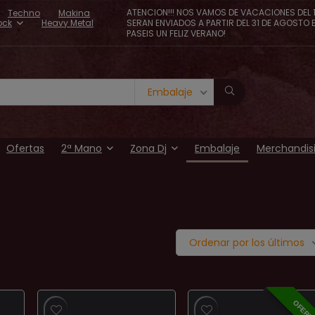
ATENCION!!! NOS VAMOS DE VACACIONES DEL 1
Techno
Makina
ock
Heavy Metal
SERAN ENVIADOS A PARTIR DEL 31 DE AGOSTO 
PASEIS UN FELIZ VERANO!
Embalaje
Ofertas
2ª Mano
Zona Dj
Embalaje
Merchandis
Ordenar por los últimos
OFERT