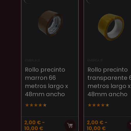
EMBALAJE
EMBALAJE
Rollo precinto
Rollo precinto
marron 66
transparente 
metros largo x
metros largo x
48mm ancho
48mm ancho
★
★
★
★
★
★
★
★
★
★
2,00
€
-
2,00
€
-
Rango
Rango
10,00
€
10,00
€