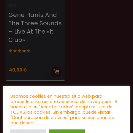
JAZZ
Gene Harris And
The Three Sounds
– Live At The «It
Club»
★
★
★
★
★
40,00
€
Usamos cookies en nuestro sitio web para
ofrecerle una mejor experiencia de navegación. Al
hacer clic en "Aceptar todas", acepta el uso de
TODAS las cookies. Sin embargo, puede visitar
"Configuración de cookies" para seleccionar las
que desea.