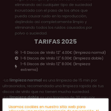
eliminando así cualquier tipo de suciedad
incrustada con el paso de los años que
pueda causar ruido en la reproducción,
dejándolo así completamente limpio y
eliminando todos los ruidos causados por
polvo o suciedad.
TARIFAS 2025
1-6 Discos de Vinilo 12" 4.00€ (limpieza normal)
1-6 Discos de Vinilo 12" 6.00€ (limpieza doble)
1-6 Discos de Vinilo 12" 8.00€ (limpieza
extrema)
-La
limpieza normal
es una limpieza de 15 min por
ultrasonidos, recomendada una limpieza rapida de tus
discos de vinilo que no tienen mucha suciedad.
-La
limpieza doble
es una limpieza de 30 min por
ultrasonidos, recomendada para una limpieza mas
Usamos cookies en nuestro sitio web para
profunda de tus discos de vinilo.