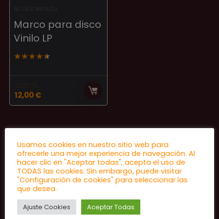
ACCESORIOS DJ
Marco para disco
Vinilo LP
★
★
★
★
★
20,00
€
El
El
12,00
€
precio
precio
original
actual
era:
es:
20,00 €.
12,00 €.
Usamos cookies en nuestro sitio web para
ofrecerle una mejor experiencia de navegación. Al
hacer clic en "Aceptar todas", acepta el uso de
TODAS las cookies. Sin embargo, puede visitar
"Configuración de cookies" para seleccionar las
que desea.
Ajuste Cookies
Aceptar Todas