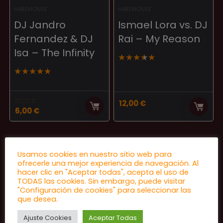
HARDHOUSE
HARDHOUSE
DJ Jandro
Ismael Lora vs. DJ
Fernandez & DJ
Rai ‎– My Reason
Isa ‎– The Infinity
★
★
★
★
★
★
★
★
★
★
10,00
€
12,00
€
El
El
6,00
€
precio
precio
original
actual
era:
es:
10,00 €.
6,00 €.
Usamos cookies en nuestro sitio web para
ofrecerle una mejor experiencia de navegación. Al
hacer clic en "Aceptar todas", acepta el uso de
TODAS las cookies. Sin embargo, puede visitar
"Configuración de cookies" para seleccionar las
que desea.
Ajuste Cookies
Aceptar Todas