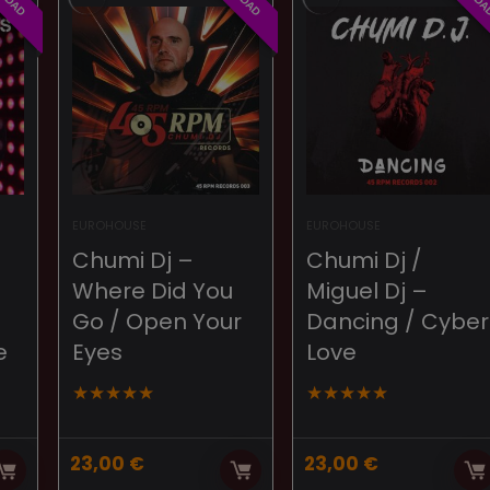
EUROHOUSE
EUROHOUSE
Chumi Dj –
Chumi Dj /
Where Did You
Miguel Dj –
Go / Open Your
Dancing / Cyber
e
Eyes
Love
★
★
★
★
★
★
★
★
★
★
23,00
€
23,00
€