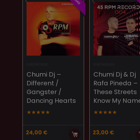
EUROHOUSE
EUROHOUSE
Chumi Dj –
Chumi Dj & Dj
Different /
Rafa Pineda –
Gangster /
These Streets
Dancing Hearts
Know My Nam
★
★
★
★
★
★
★
★
★
★
24,00
€
23,00
€