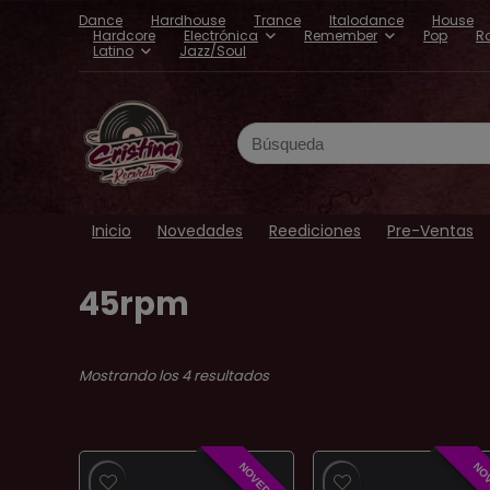
Dance
Hardhouse
Trance
Italodance
House
Hardcore
Electrónica
Remember
Pop
R
Latino
Jazz/Soul
Search
for:
Inicio
Novedades
Reediciones
Pre-Ventas
45rpm
Ordenado
Mostrando los 4 resultados
por
los
últimos
NOVEDAD
NO