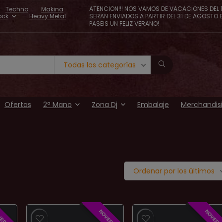
ATENCION!!! NOS VAMOS DE VACACIONES DEL 1
Techno
Makina
ock
Heavy Metal
SERAN ENVIADOS A PARTIR DEL 31 DE AGOSTO 
PASEIS UN FELIZ VERANO!
Todas las categorías
Ofertas
2ª Mano
Zona Dj
Embalaje
Merchandis
Ordenar por los últimos
VEDAD
NOVEDAD
NOVEDA