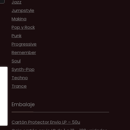
Jazz
Jumpstyle
Makina
Pop y Rock
Punk
Progressive
Remember
Soul
Synth-Pop
Techno
Trance
Embalaje
Cartón Protector Envío LP – 50u