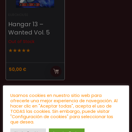
EUROHOUSE
Hangar 13 –
Wanted Vol. 5
Out of Stock
★
★
★
★
★
50,00
€
Usamos cookies en nuestro sitio web para
ofrecerle una mejor experiencia de navegación. Al
hacer clic en "Aceptar todas", acepta el uso de
TODAS las cookies. Sin embargo, puede visitar
"Configuración de cookies" para seleccionar las
que desea.