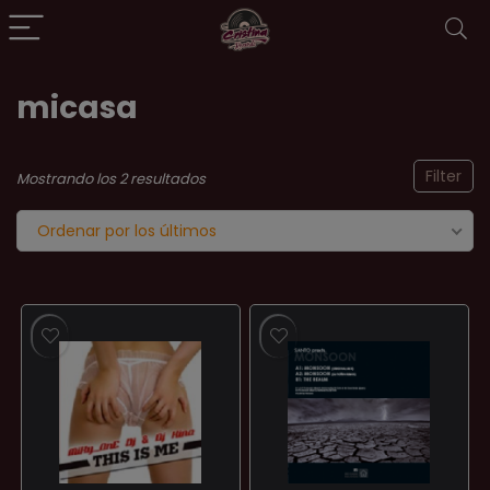
micasa
Filter
Ordenado
Mostrando los 2 resultados
por
Ordenar por los últimos
los
últimos