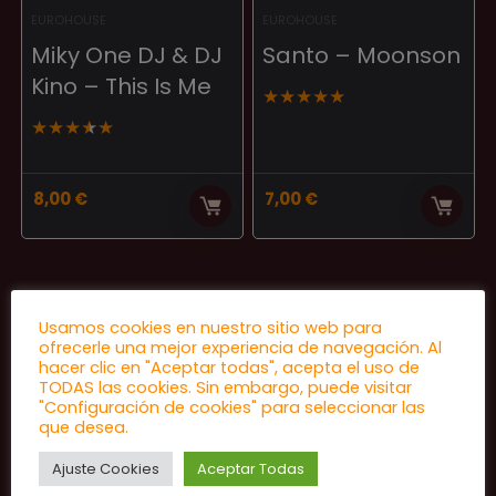
EUROHOUSE
EUROHOUSE
Miky One DJ & DJ
Santo ‎– Moonson
Kino ‎– This Is Me
★
★
★
★
★
★
★
★
★
★
8,00
€
7,00
€
Usamos cookies en nuestro sitio web para
ofrecerle una mejor experiencia de navegación. Al
hacer clic en "Aceptar todas", acepta el uso de
TODAS las cookies. Sin embargo, puede visitar
"Configuración de cookies" para seleccionar las
que desea.
Ajuste Cookies
Aceptar Todas