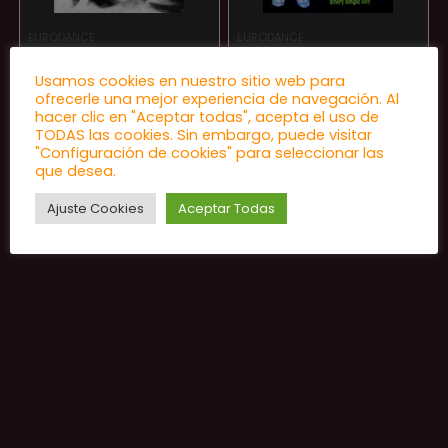
EURODANCE
EURODANCE
Kriss / New Limit –
New Limit ‎– Every
Usamos cookies en nuestro sitio web para
Tonight / Smile
Single Day
ofrecerle una mejor experiencia de navegación. Al
hacer clic en "Aceptar todas", acepta el uso de
★
★
★
★
★
★
★
★
★
★
TODAS las cookies. Sin embargo, puede visitar
"Configuración de cookies" para seleccionar las
que desea.
12,00
€
25,00
€
Ajuste Cookies
Aceptar Todas
El
El
10,00
€
precio
precio
original
actual
era:
es:
12,00 €.
10,00 €.