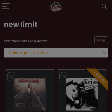
new limit
Filter
Ordenado
Mostrando los 4 resultados
por
Ordenar por los últimos
los
últimos
REEDICIÓN