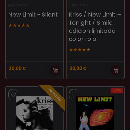
EURODANCE
EURODANCE
New Limit ‎- Silent
Kriss / New Limit –
Tonight / Smile
★
★
★
★
★
edicion limitada
color rojo
★
★
★
★
★
30,00
€
30,00
€
REEDICIÓN
- 17%