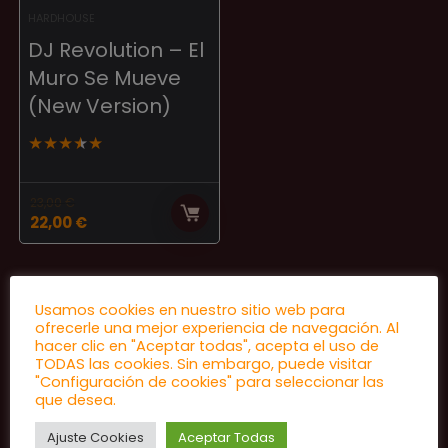
HARDHOUSE
DJ Revolution – El
Muro Se Mueve
(New Version)
★
★
★
★
★
23,00
€
El
El
22,00
€
precio
precio
original
actual
era:
es:
23,00 €.
22,00 €.
Usamos cookies en nuestro sitio web para
ofrecerle una mejor experiencia de navegación. Al
hacer clic en "Aceptar todas", acepta el uso de
TODAS las cookies. Sin embargo, puede visitar
"Configuración de cookies" para seleccionar las
que desea.
Ajuste Cookies
Aceptar Todas