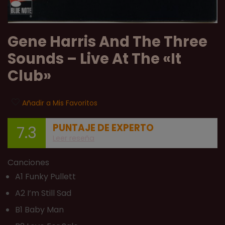
Gene Harris And The Three
Sounds – Live At The «It
Club»
Añadir a Mis Favoritos
PUNTAJE DE EXPERTO
7.3
Leer reseña
Canciones
A1 Funky Pullett
A2 I’m Still Sad
B1 Baby Man