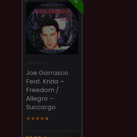
HARDHOUSE
Joe Garrasco
Feat. Krizia –
Freedom /
Allegro –
Succargo
★
★
★
★
★