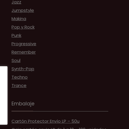
Jazz
Jumpstyle
Makina
Pop y Rock
Punk
Progressive
Remember
Soul
Synth-Pop
Techno
Trance
Embalaje
Cartón Protector Envío LP – 50u