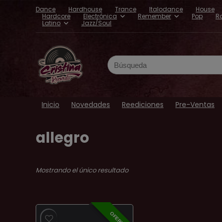
Dance
Hardhouse
Trance
Italodance
House
Hardcore
Electrónica
Remember
Pop
R
Latino
Jazz/Soul
Search
for:
Inicio
Novedades
Reediciones
Pre-Ventas
allegro
Mostrando el único resultado
OFERTA