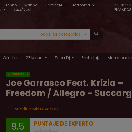
Techno
Makina
Hardcore
Electrónica
ATENCION
o
Jazz/Soul
ENVIADOS 
Todas las categorías
Ofertas
2ª Mano
Zona Dj
Embalaje
Merchandis
OFERTA
Joe Garrasco Feat. Krizia –
Freedom / Allegro – Succar
Añadir a Mis Favoritos
PUNTAJE DE EXPERTO
9.5
Leer reseña