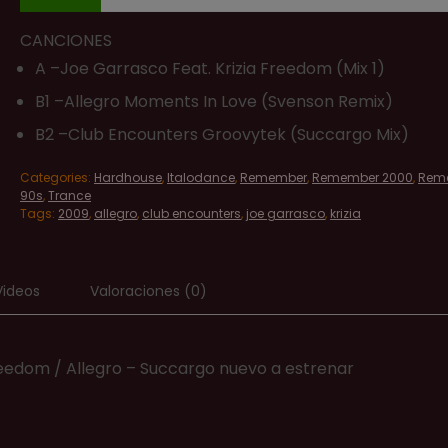
CANCIONES
A –Joe Garrasco Feat. Krizia Freedom (Mix 1)
B1 –Allegro Moments In Love (Svenson Remix)
B2 –Club Encounters Groovytek (Succargo Mix)
Categories:
Hardhouse
,
Italodance
,
Remember
,
Remember 2000
,
Rem
90s
,
Trance
Tags:
2009
,
allegro
,
club encounters
,
joe garrasco
,
krizia
Videos
Valoraciones (0)
 Freedom / Allegro – Succargo nuevo a estrenar