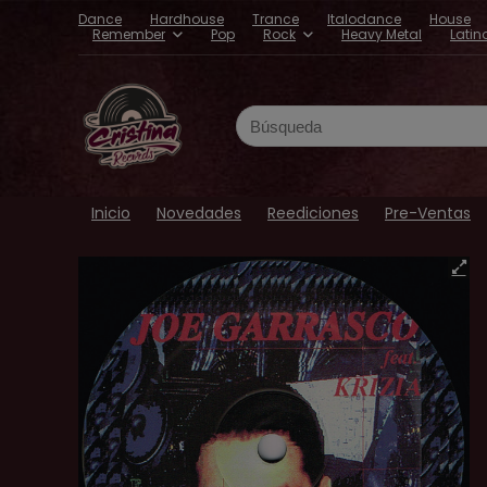
Dance
Hardhouse
Trance
Italodance
House
Remember
Pop
Rock
Heavy Metal
Latin
Search
for:
Inicio
Novedades
Reediciones
Pre-Ventas