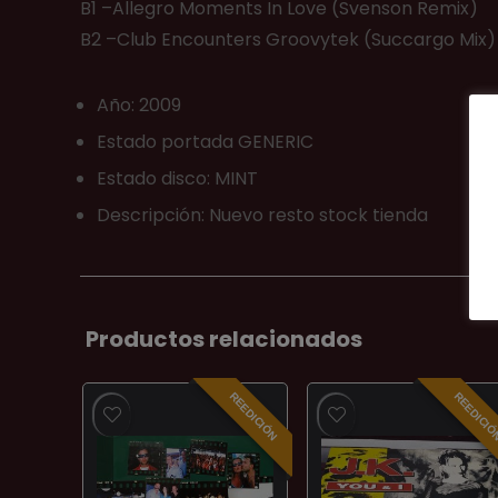
B1 –Allegro Moments In Love (Svenson Remix)
B2 –Club Encounters Groovytek (Succargo Mix)
Año: 2009
Estado portada GENERIC
Estado disco: MINT
Descripción: Nuevo resto stock tienda
Productos relacionados
REEDICIÓN
REEDICI