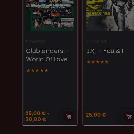
NOVEDADES
EUROHOUSE
Clublanders ‎–
J.K. ‎– You & I
World Of Love
★
★
★
★
★
★
★
★
★
★
25,00
€
-
25,00
€
Rango
30,00
€
de
precios: