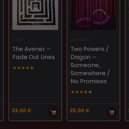
HOUSE
EUROHOUSE
The Avener –
Two Powers /
Fade Out Lines
Dagon –
Someone,
★
★
★
★
★
Somewhere /
No Promises
★
★
★
★
★
23,00
€
25,00
€