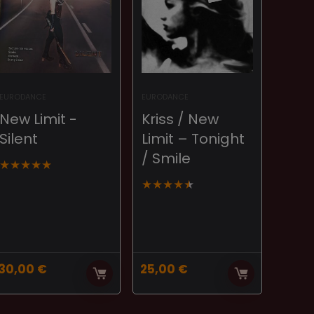
EURODANCE
EURODANCE
New Limit ‎-
Kriss / New
Silent
Limit – Tonight
/ Smile
★
★
★
★
★
★
★
★
★
★
30,00
€
25,00
€