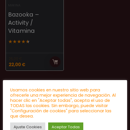
MAKINA
Bazooka –
Activity /
Vitamina
★
★
★
★
★
25,00
€
El
El
22,00
€
precio
precio
original
actual
era:
es:
25,00 €.
22,00 €.
Usamos cookies en nuestro sitio web para
ofrecerle una mejor experiencia de navegación. Al
hacer clic en "Aceptar todas", acepta el uso de
TODAS las cookies. Sin embargo, puede visitar
"Configuración de cookies" para seleccionar las
que desea.
Ajuste Cookies
Aceptar Todas