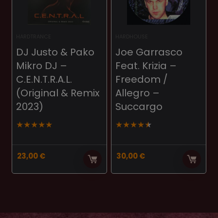
HARDTRANCE
HARDHOUSE
DJ Justo & Pako
Joe Garrasco
Mikro DJ –
Feat. Krizia –
C.E.N.T.R.A.L.
Freedom /
(Original & Remix
Allegro –
2023)
Succargo
★
★
★
★
★
★
★
★
★
★
23,00
€
30,00
€