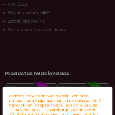
Año: 2024
Estado portada MINT
Estado disco: MINT
Descripción: Nuevo de tienda
Productos relacionados
NOVEDAD
OFERTA
Usamos cookies en nuestro sitio web para
ofrecerle una mejor experiencia de navegación. Al
hacer clic en "Aceptar todas", acepta el uso de
TODAS las cookies. Sin embargo, puede visitar
"Configuración de cookies" para seleccionar las