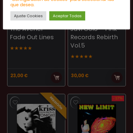
que desea.
Ajuste Cookies
Aceptar Todas
HOUSE
HARDTRANCE
The Avener –
Javi Golo – Pink
Fade Out Lines
Records Rebirth
Vol.5
★
★
★
★
★
★
★
★
★
★
23,00
€
30,00
€
REEDICIÓN
- 17%