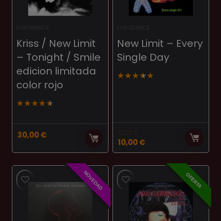
EURODANCE
EURODANCE
Kriss / New Limit
New Limit ‎– Every
– Tonight / Smile
Single Day
edicion limitada
★
★
★
★
★
color rojo
★
★
★
★
★
12,00
€
30,00
€
El
El
10,00
€
precio
precio
original
actual
era:
es:
NOVEDAD
OFERTA
12,00 €.
10,00 €.