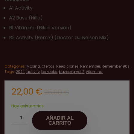
A1 Activity
A2 Base (Nilla)
B1 Vitamina (Bikini Version)
B2 Activity (Remix) (Doctor DJ Nelson Mix)
Categories:
Makina
,
Ofertas
,
Reediciones
,
Remember
,
Remember 90s
Tags:
2024
,
activity
,
bazooka
,
bazooka vol 2
,
vitamina
El
El
22,00
€
25,00
€
precio
precio
original
actual
Hay existencias
era:
es:
AÑADIR AL
25,00 €.
22,00 €.
CARRITO