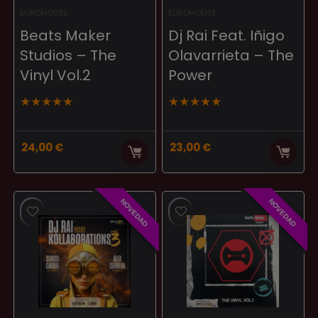
EUROHOUSE
EUROHOUSE
Beats Maker
Dj Rai Feat. Iñigo
Studios – The
Olavarrieta – The
Vinyl Vol.2
Power
★
★
★
★
★
★
★
★
★
★
24,00
€
23,00
€
NOVEDAD
NOVEDAD