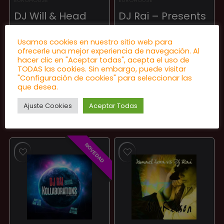
EUROHOUSE
EUROHOUSE
DJ Will & Head
DJ Rai – Presents
Horny’s ‎– Trustfall
Kollaborations
Usamos cookies en nuestro sitio web para
E.P. Part Two
Out of Stock
ofrecerle una mejor experiencia de navegación. Al
★
★
★
★
★
Out of Stock
hacer clic en "Aceptar todas", acepta el uso de
TODAS las cookies. Sin embargo, puede visitar
★
★
★
★
★
"Configuración de cookies" para seleccionar las
que desea.
Ajuste Cookies
Aceptar Todas
23,00
€
22,00
€
NOVEDAD