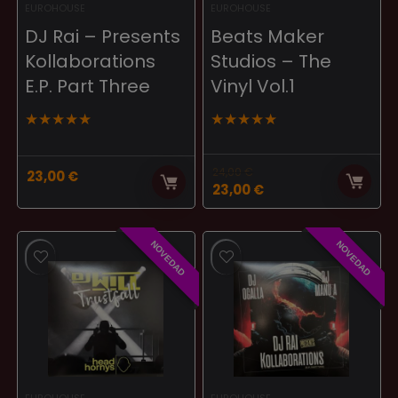
EUROHOUSE
EUROHOUSE
DJ Rai – Presents
Beats Maker
Kollaborations
Studios – The
E.P. Part Three
Vinyl Vol.1
★
★
★
★
★
★
★
★
★
★
24,00
€
23,00
€
El
El
23,00
€
precio
precio
original
actual
era:
es:
NOVEDAD
NOVEDAD
24,00 €.
23,00 €.