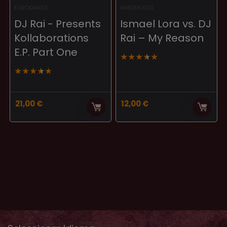
EURODANCE
HARDHOUSE
DJ Rai ‎- Presents
Ismael Lora vs. DJ
Kollaborations
Rai ‎– My Reason
E.P. Part One
★
★
★
★
★
★
★
★
★
★
21,00
€
12,00
€