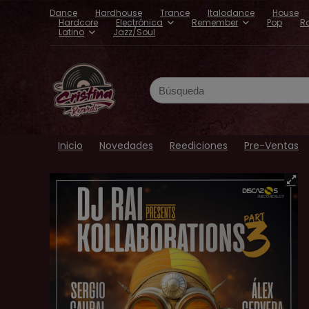
Dance
Hardhouse
Trance
Italodance
House
Hardcore
Electrónica
Remember
Pop
R
Latino
Jazz/Soul
Search
for:
Inicio
Novedades
Reediciones
Pre-Ventas