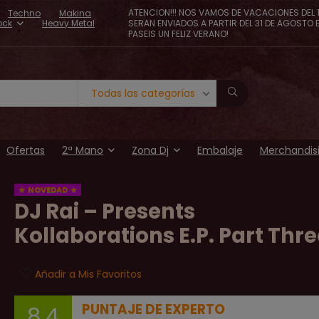
ATENCION!!! NOS VAMOS DE VACACIONES DEL 1
Techno
Makina
ock
Heavy Metal
SERAN ENVIADOS A PARTIR DEL 31 DE AGOSTO 
PASEIS UN FELIZ VERANO!
Todas las categorías
Ofertas
2ª Mano
Zona Dj
Embalaje
Merchandis
NOVEDAD
DJ Rai – Presents
Kollaborations E.P. Part Thr
Añadir a Mis Favoritos
PUNTAJE DE EXPERTO
8.4