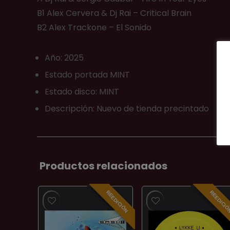
B1 Alex Cervera & Dj Rai – Critical Brain
B2 Alex Trackone – El Sonido
Año: 2025
Estado portada MINT
Estado disco: MINT
Descripción: Nuevo de tienda precintado
Productos relacionados
REEDICIÓN
REEDICI