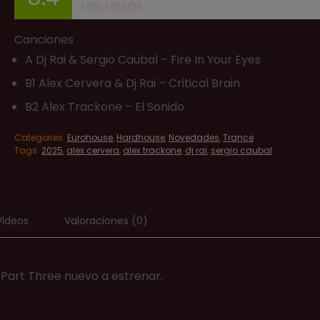
Leer reseña
Canciones
A Dj Rai & Sergio Caubal – Fire In Your Eyes
B1 Alex Cervera & Dj Rai – Critical Brain
B2 Alex Trackone – El Sonido
Categories:
Eurohouse
,
Hardhouse
,
Novedades
,
Trance
Tags:
2025
,
alex cervera
,
alex trackone
,
dj rai
,
sergio caubal
Videos
Valoraciones (0)
. Part Three nuevo a estrenar.