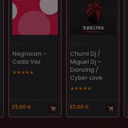
HOUSE
EUROHOUSE
Negrocan –
Chumi Dj /
Cada Vez
Miguel Dj –
Dancing /
★
★
★
★
★
Cyber Love
★
★
★
★
★
23,00
€
23,00
€