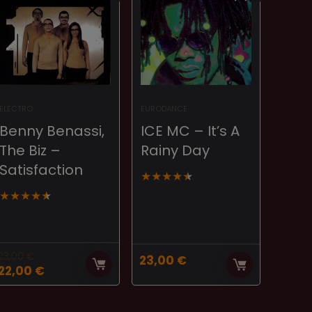
ELECTRO
EURODANCE
Benny Benassi,
ICE MC – It’s A
The Biz –
Rainy Day
Satisfaction
★
★
★
★
★
★
★
★
★
★
23,00
€
23,00
€
El
El
22,00
€
precio
precio
original
actual
era:
es: