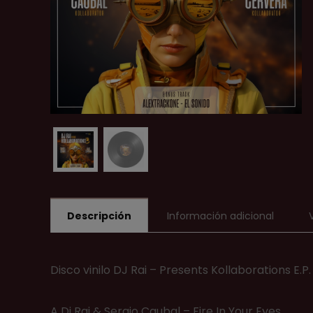
Descripción
Información adicional
Disco vinilo DJ Rai – Presents Kollaborations E.P
A Dj Rai & Sergio Caubal – Fire In Your Eyes