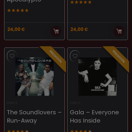
★
★
★
★
★
★
★
★
★
★
24,00
€
24,00
€
REEDICIÓN
REEDICIÓN
DANCE
DANCE
The Soundlovers –
Gala – Everyone
Run-Away
Has Inside
★
★
★
★
★
★
★
★
★
★