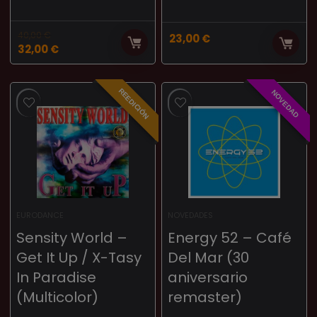
40,00
€
23,00
€
32,00
€
REEDICIÓN
NOVEDAD
EURODANCE
NOVEDADES
Sensity World ‎–
Energy 52 – Café
Get It Up / X-Tasy
Del Mar (30
In Paradise
aniversario
(Multicolor)
remaster)