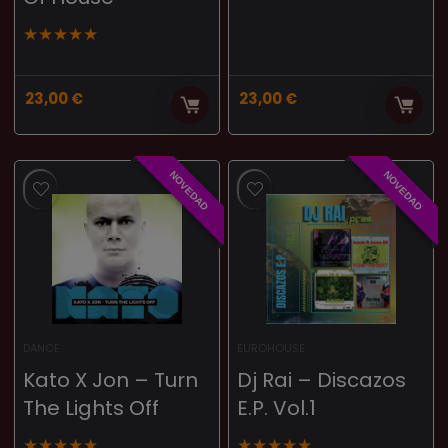
★
★
★
★
★
23,00
€
23,00
€
NOVEDAD
NOVEDAD
DANCE
EUROHOUSE
Kato X Jon – Turn
Dj Rai – Discazos
The Lights Off
E.P. Vol.1
★
★
★
★
★
★
★
★
★
★