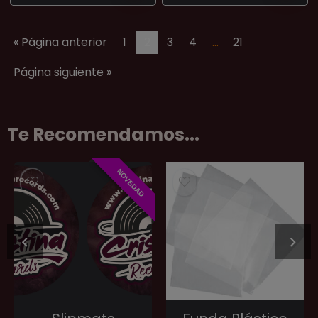
« Página anterior
1
2
3
4
…
21
Página siguiente »
Te Recomendamos...
NOVEDAD