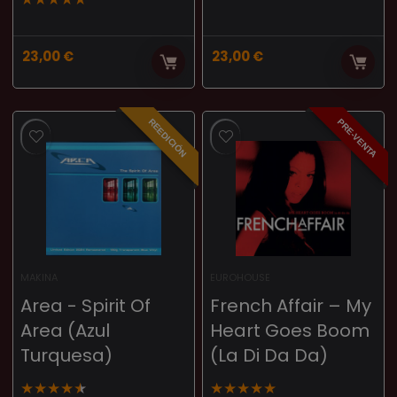
23,00
€
23,00
€
PRE-VENTA
REEDICIÓN
MAKINA
EUROHOUSE
Area ‎- Spirit Of
French Affair – My
Area (Azul
Heart Goes Boom
Turquesa)
(La Di Da Da)
★
★
★
★
★
★
★
★
★
★