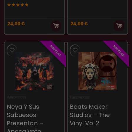
★
★
★
★
★
24,00
€
24,00
€
NOVEDAD
NOVEDAD
HARDHOUSE
EUROHOUSE
Neya Y Sus
Beats Maker
Sabuesos
Studios – The
Presentan –
Vinyl Vol.2
Apocalypto