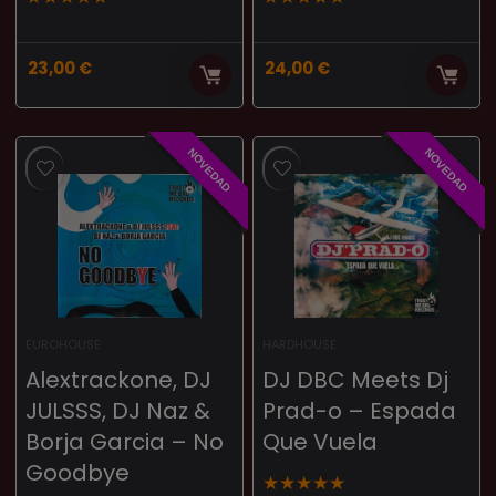
23,00
€
24,00
€
NOVEDAD
NOVEDAD
EUROHOUSE
HARDHOUSE
Alextrackone, DJ
DJ DBC Meets Dj
JULSSS, DJ Naz &
Prad-o – Espada
Borja Garcia – No
Que Vuela
Goodbye
★
★
★
★
★