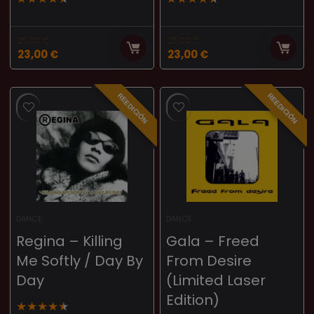
25,00
€
25,00
€
23,00
€
23,00
€
REEDICIÓN
REEDICIÓN
DANCE
DANCE
Regina – Killing
Gala – Freed
Me Softly / Day By
From Desire
Day
(Limited Laser
Edition)
★
★
★
★
★