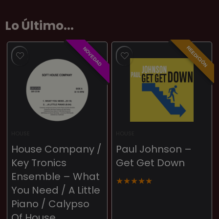
Lo Último...
REEDICIÓN
NOVEDAD
HOUSE
HOUSE
House Company /
Paul Johnson –
Key Tronics
Get Get Down
Ensemble – What
★
★
★
★
★
You Need / A Little
Piano / Calypso
Of House