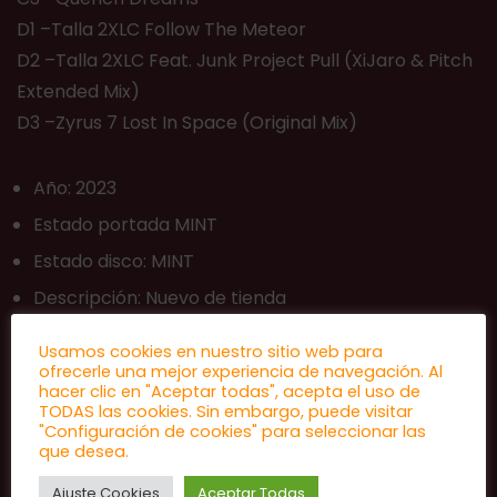
D1 –Talla 2XLC Follow The Meteor
D2 –Talla 2XLC Feat. Junk Project Pull (XiJaro & Pitch
Extended Mix)
D3 –Zyrus 7 Lost In Space (Original Mix)
Año: 2023
Estado portada MINT
Estado disco: MINT
Descripción: Nuevo de tienda
Usamos cookies en nuestro sitio web para
ofrecerle una mejor experiencia de navegación. Al
hacer clic en "Aceptar todas", acepta el uso de
TODAS las cookies. Sin embargo, puede visitar
"Configuración de cookies" para seleccionar las
que desea.
Ajuste Cookies
Aceptar Todas