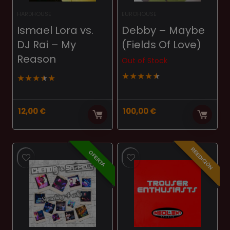
HARDHOUSE
EUROHOUSE
Ismael Lora vs.
Debby ‎– Maybe
DJ Rai ‎– My
(Fields Of Love)
Reason
Out of Stock
★
★
★
★
★
★
★
★
★
★
12,00
€
100,00
€
REEDICIÓN
OFERTA