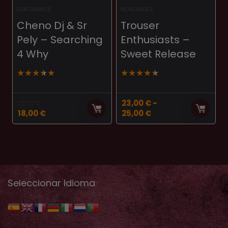
EURODANCE
NOVEDADES
Cheno Dj & Sr
Trouser
Pely – Searching
Enthusiasts ‎–
4 Why
Sweet Release
★
★
★
★
★
★
★
★
★
★
23,00
€
-
22,00
€
El
El
Rango
18,00
€
25,00
€
precio
precio
de
original
actual
precios:
era:
es:
desde
22,00 €.
18,00 €.
23,00 €
hasta
25,00 €
Seleccionar Idioma