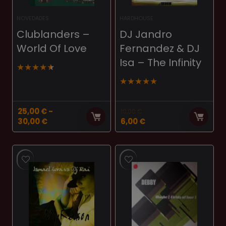
NOVEDADES
HARDHOUSE
Clublanders ‎–
DJ Jandro
World Of Love
Fernandez & DJ
Isa ‎– The Infinity
★
★
★
★
★
★
★
★
★
★
25,00
€
-
10,00
€
Rango
El
El
30,00
€
6,00
€
de
precio
precio
precios:
original
actual
desde
era:
es:
25,00 €
10,00 €.
6,00 €.
hasta
30,00 €