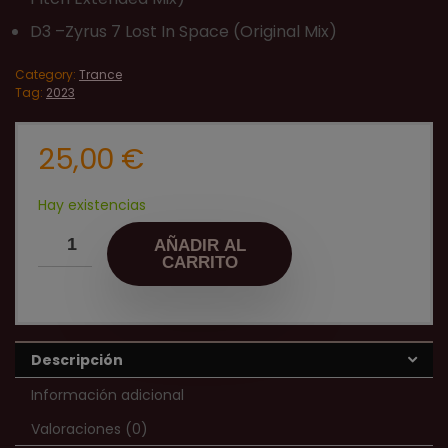
D3 –Zyrus 7 Lost In Space (Original Mix)
Category:
Trance
Tag:
2023
25,00
€
Hay existencias
AÑADIR AL
CARRITO
Descripción
Información adicional
Valoraciones (0)