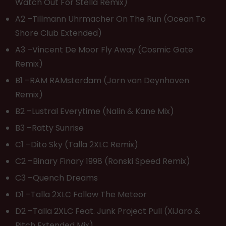
Watch Out For Stella Remix)
A2 –Tillmann Uhrmacher On The Run (Ocean To
Shore Club Extended)
A3 –Vincent De Moor Fly Away (Cosmic Gate
Remix)
B1 –RAM RAMsterdam (Jorn van Deynhoven
Remix)
B2 –Lustral Everytime (Nalin & Kane Mix)
B3 –Ratty Sunrise
C1 –Dito Sky (Talla 2XLC Remix)
C2 –Binary Finary 1998 (Ronski Speed Remix)
C3 –Quench Dreams
D1 –Talla 2XLC Follow The Meteor
D2 –Talla 2XLC Feat. Junk Project Pull (XiJaro &
Pitch Extended Mix)