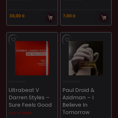
30,00
€
7,00
€
EURODANCE
EURODANCE
Ultrabeat V
Paul Droid &
Darren Styles ‎–
Azidman ‎– I
Sure Feels Good
Believe In
Tomorrow
Out of Stock