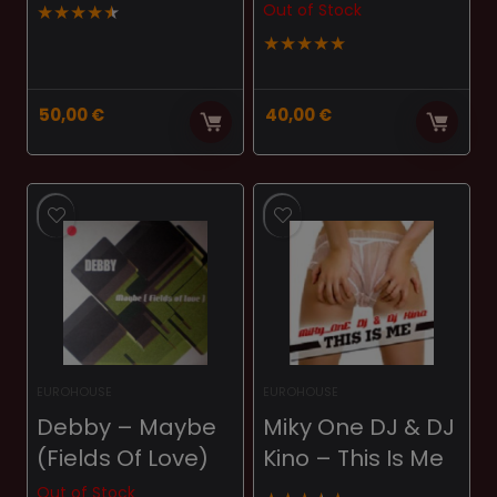
★
★
★
★
★
Out of Stock
★
★
★
★
★
50,00
€
40,00
€
EUROHOUSE
EUROHOUSE
Debby ‎– Maybe
Miky One DJ & DJ
(Fields Of Love)
Kino ‎– This Is Me
Out of Stock