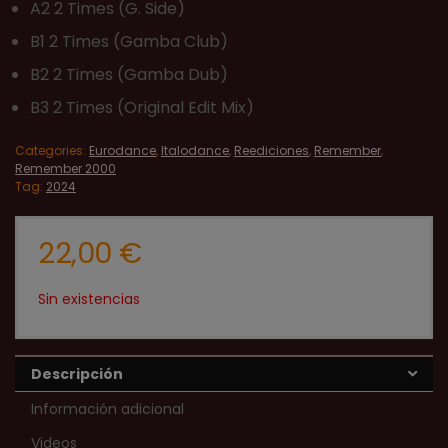
A2 2 Times (G. Side)
B1 2 Times (Gamba Club)
B2 2 Times (Gamba Dub)
B3 2 Times (Original Edit Mix)
Categories:
Eurodance
,
Italodance
,
Reediciones
,
Remember
,
Remember 2000
Tag:
2024
22,00
€
Sin existencias
Descripción
Información adicional
Videos