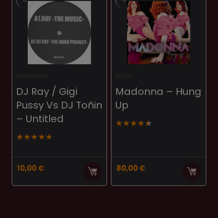
HARDHOUSE
DISCO
DJ Ray / Gigi
Madonna ‎– Hung
Pussy Vs DJ Toñin
Up
‎– Untitled
★
★
★
★
★
★
★
★
★
★
10,00
€
80,00
€