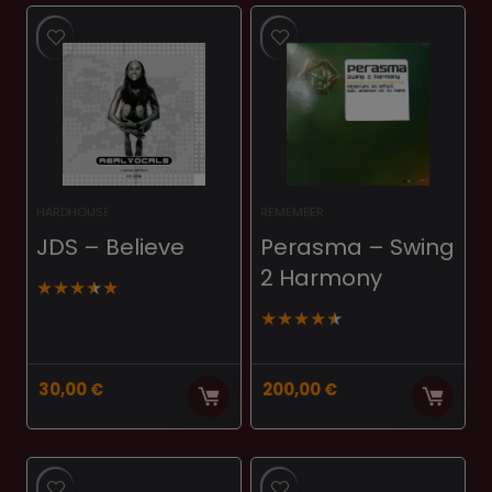
HARDHOUSE
REMEMBER
JDS – Believe
Perasma ‎– Swing
2 Harmony
★
★
★
★
★
★
★
★
★
★
30,00
€
200,00
€