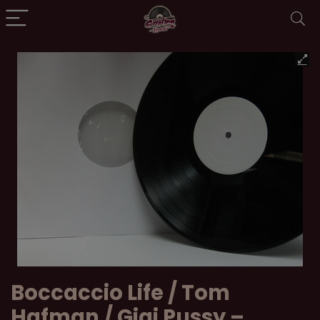
Boccaccio Life / Tom
Hafman / Gigi Pussy ‎–