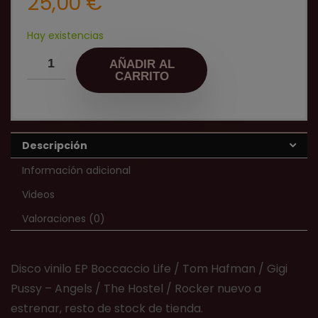
25,00
€
Hay existencias
AÑADIR AL
CARRITO
Descripción
Información adicional
Videos
Valoraciones (0)
Disco vinilo EP Boccaccio Life / Tom Hafman / Gigi
Pussy ‎– Angels / The Hostel / Rocker nuevo a
estrenar, resto de stock de tienda.