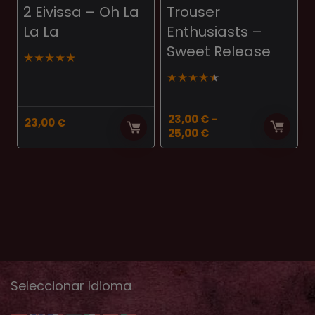
2 Eivissa – Oh La
Trouser
La La
Enthusiasts ‎–
Sweet Release
★
★
★
★
★
★
★
★
★
★
23,00
€
-
23,00
€
Rango
25,00
€
de
precios:
desde
23,00 €
hasta
25,00 €
Seleccionar Idioma