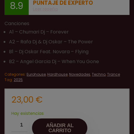
PUNTAJE DE EXPERTO
8.9
Leer reseña
Canciones
A1 – Chumari Dj – Forever
A2 – Rafa Dj & Dj Oskar – The Power
B1 – Dj Oskar Feat. Novara – Flying
B2 – Angel Garcia Dj – When You Gone
Categories:
Eurohouse
,
Hardhouse
,
Novedades
,
Techno
,
Trance
Tag:
2025
23,00
€
Hay existencias
AÑADIR AL
CARRITO