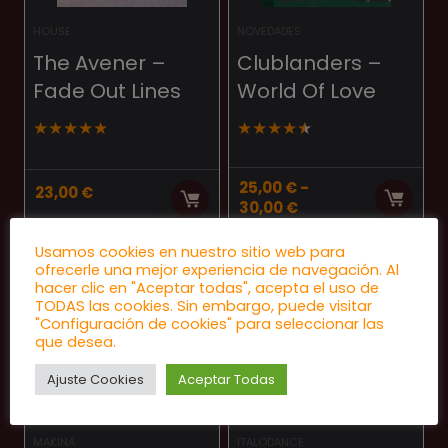
HOUSE
NOVEDADES
The Avener –
Clublanders ‎–
Fade Out Lines
World Of Love
★
★
★
★
★
★
★
★
★
★
25,00
€
-
23,00
€
Rango
30,00
€
de
precios:
Usamos cookies en nuestro sitio web para
desde
ofrecerle una mejor experiencia de navegación. Al
REEDICIÓN
REEDICIÓN
25,00 €
hacer clic en "Aceptar todas", acepta el uso de
hasta
TODAS las cookies. Sin embargo, puede visitar
"Configuración de cookies" para seleccionar las
30,00 €
que desea.
Ajuste Cookies
Aceptar Todas
MAKINA
ITALODANCE