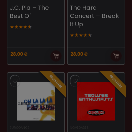
J.C. Pla – The
The Hard
Best Of
Concert – Break
It Up
★
★
★
★
★
★
★
★
★
★
28,00
€
28,00
€
REEDICIÓN
REEDICIÓN
EURODANCE
NOVEDADES