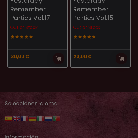
Yesterday
Yesterday
Remember
Remember
Parties Vol.17
Parties Vol.15
Out of Stock
Out of Stock
★
★
★
★
★
★
★
★
★
★
30,00
€
23,00
€
Seleccionar Idioma
Información