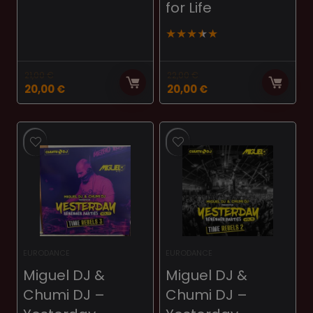
for Life
★
★
★
★
★
21,00
€
22,00
€
El
El
El
El
20,00
€
20,00
€
precio
precio
precio
precio
original
actual
original
actual
era:
es:
era:
es:
21,00 €.
20,00 €.
22,00 €.
20,00 €.
EURODANCE
EURODANCE
Miguel DJ &
Miguel DJ &
Chumi DJ –
Chumi DJ –