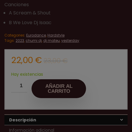
Canciones
A Scream & Shout
B We Love Dj Isaac
Categories:
Eurodance
,
Hardstyle
Tags:
2023
,
chumi dj
,
dj mateu
,
yesterday
El
El
22,00
€
23,00
€
precio
precio
original
actual
Hay existencias
era:
es:
AÑADIR AL
23,00 €.
22,00 €.
CARRITO
Descripción
Información adicional