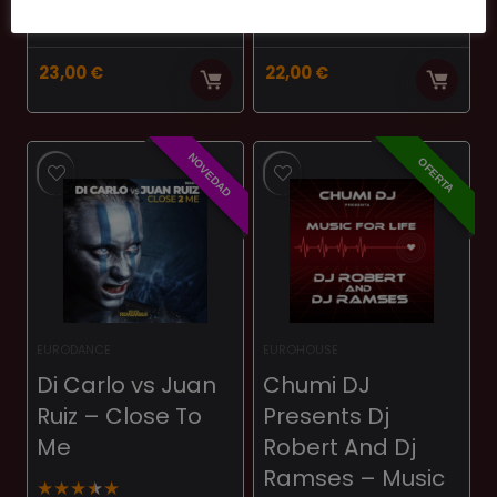
★
★
★
★
★
23,00
€
22,00
€
NOVEDAD
OFERTA
EURODANCE
EUROHOUSE
Di Carlo vs Juan
Chumi DJ
Ruiz ‎– Close To
Presents Dj
Me
Robert And Dj
Ramses – Music
★
★
★
★
★