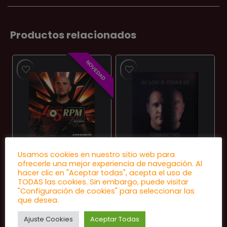
Productos relacionados
NOVEDAD
EUROHOUSE
EUROHOUSE
Usamos cookies en nuestro sitio web para
ofrecerle una mejor experiencia de navegación. Al
Chumi Dj –
DJ Lou & Chumi
hacer clic en "Aceptar todas", acepta el uso de
Where Did You
DJ – Connected
TODAS las cookies. Sin embargo, puede visitar
"Configuración de cookies" para seleccionar las
Go / Open Your
Vol.1
que desea.
Eyes
★
★
★
★
★
Ajuste Cookies
Aceptar Todas