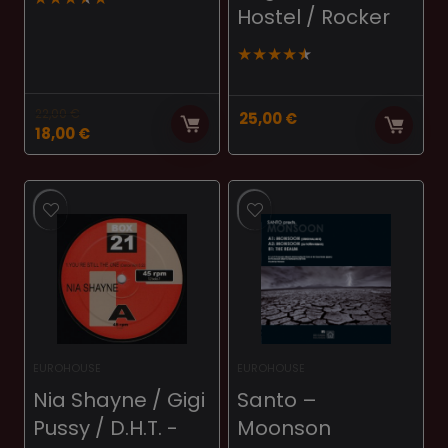
Hostel / Rocker
★
★
★
★
★
22,00
€
25,00
€
El
El
18,00
€
precio
precio
original
actual
era:
es:
22,00 €.
18,00 €.
EUROHOUSE
EUROHOUSE
Nia Shayne / Gigi
Santo ‎–
Pussy / D.H.T. ‎-
Moonson