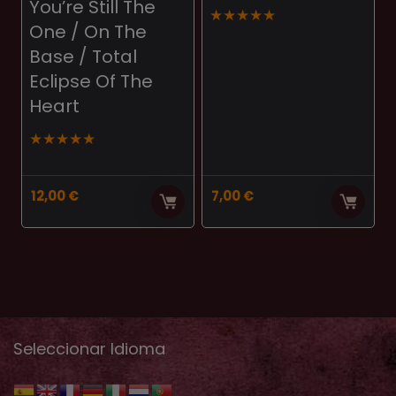
You’re Still The
★
★
★
★
★
One / On The
Base / Total
Eclipse Of The
Heart
★
★
★
★
★
12,00
€
7,00
€
Seleccionar Idioma