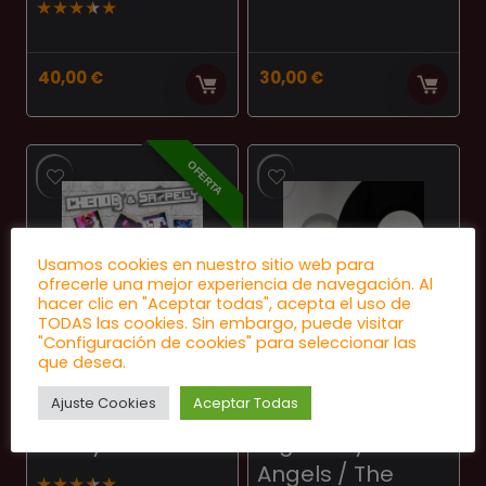
★
★
★
★
★
40,00
€
30,00
€
OFERTA
Usamos cookies en nuestro sitio web para
ofrecerle una mejor experiencia de navegación. Al
hacer clic en "Aceptar todas", acepta el uso de
TODAS las cookies. Sin embargo, puede visitar
"Configuración de cookies" para seleccionar las
EURODANCE
HARDHOUSE
que desea.
Cheno Dj & Sr
Boccaccio Life /
Ajuste Cookies
Aceptar Todas
Pely – Searching
Tom Hafman /
4 Why
Gigi Pussy ‎–
Angels / The
★
★
★
★
★