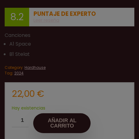
PUNTAJE DE EXPERTO
8.2
Leer reseña
Canciones
A1 Space
B1 Stelat
Category:
Hardhouse
Tag:
2024
22,00
€
Hay existencias
AÑADIR AL
CARRITO