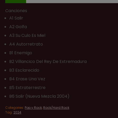
Canciones
A1 Salir
A2 Golfa
A3 Su Culo Es Miel
A4 Autorretrato
B1 Enemigo
B2 Villancico Del Rey De Extremadura
B3 Esclarecido
B4 Erase Una Vez
B5 Extraterrestre
B6 Salir (Nueva Mezcla 2004)
Categories:
Pop y Rock
,
Rock/Hard Rock
Tag:
2024