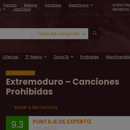
Techno
Makina
Hardcore
Electrónica
ATENCION
o
Jazz/Soul
ENVIADOS 
Todas las categorías
Ofertas
2ª Mano
Zona Dj
Embalaje
Merchandis
REEDICIÓN
Extremoduro ‎– Canciones
Prohibidas
Añadir a Mis Favoritos
PUNTAJE DE EXPERTO
9.3
Leer reseña