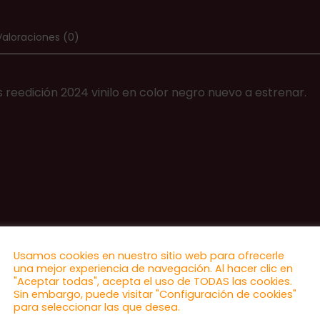
Valoraciones (0)
 reedición 2024 vinilo en color negro nuevo a estrenar.
Usamos cookies en nuestro sitio web para ofrecerle
una mejor experiencia de navegación. Al hacer clic en
"Aceptar todas", acepta el uso de TODAS las cookies.
Sin embargo, puede visitar "Configuración de cookies"
para seleccionar las que desea.