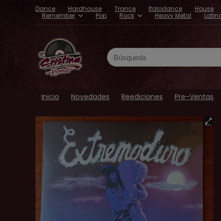
Dance
Hardhouse
Trance
Italodance
House
Remember
Pop
Rock
Heavy Metal
Latin
Search
for:
Inicio
Novedades
Reediciones
Pre-Ventas