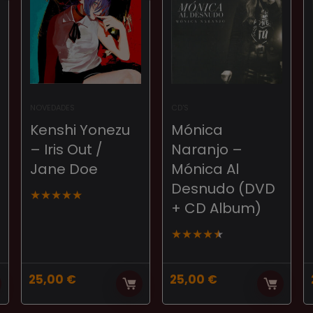
NOVEDADES
CD'S
Kenshi Yonezu
Mónica
– Iris Out /
Naranjo –
Jane Doe
Mónica Al
Desnudo (DVD
★
★
★
★
★
+ CD Album)
★
★
★
★
★
25,00
€
25,00
€