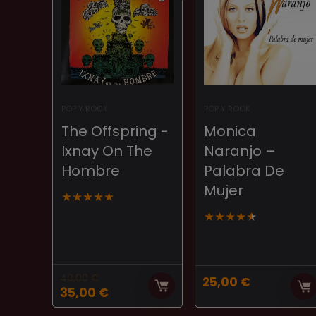
POP Y ROCK
POP Y ROCK
The Offspring ‎-
Monica
Ixnay On The
Naranjo –
Hombre
Palabra De
Mujer
★
★
★
★
★
★
★
★
★
★
40,00
€
25,00
€
El
El
35,00
€
precio
precio