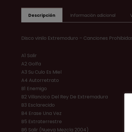
Descripción
Información adicional
Disco vinilo Extremoduro ‎– Canciones Prohibidas
A1 Salir
A2 Golfa
A3 Su Culo Es Miel
A4 Autorretrato
B1 Enemigo
B2 Villancico Del Rey De Extremadura
B3 Esclarecido
B4 Erase Una Vez
B5 Extraterrestre
B6 Salir (Nueva Mezcla 2004)