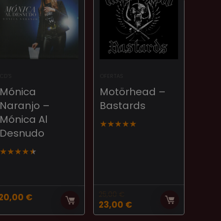
CD'S
OFERTAS
Mónica
Motörhead –
Naranjo ‎–
Bastards
Mónica Al
★
★
★
★
★
Desnudo
★
★
★
★
★
25,00
€
20,00
€
El
El
23,00
€
precio
precio