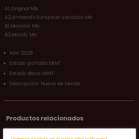
A1.Original Mix
A2.Armand’s European Vacation Mix
B1.Monster Mix
B2.Moody Mix
Año: 2026
Estado portada MINT
Estado disco: MINT
Descripción: Nuevo de tienda
Productos relacionados