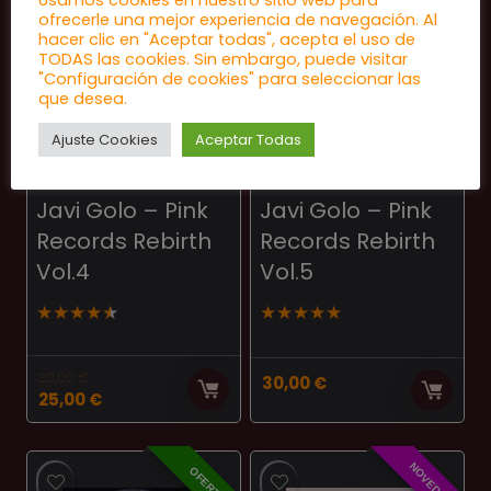
NOVEDAD
OFERTA
Usamos cookies en nuestro sitio web para
ofrecerle una mejor experiencia de navegación. Al
hacer clic en "Aceptar todas", acepta el uso de
TODAS las cookies. Sin embargo, puede visitar
"Configuración de cookies" para seleccionar las
que desea.
Ajuste Cookies
Aceptar Todas
HARDTRANCE
HARDTRANCE
Javi Golo – Pink
Javi Golo – Pink
Records Rebirth
Records Rebirth
Vol.4
Vol.5
★
★
★
★
★
★
★
★
★
★
30,00
€
30,00
€
El
El
25,00
€
precio
precio
original
actual
era:
es:
NOVEDAD
OFERTA
30,00 €.
25,00 €.