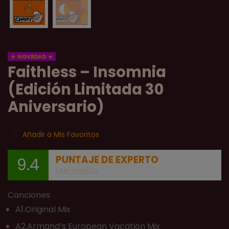
NOVEDAD
Faithless – Insomnia
(Edición Limitada 30
Aniversario)
Añadir a Mis Favoritos
PUNTAJE DE EXPERTO
9.4
Leer reseña
Canciones
A1.Original Mix
A2.Armand’s European Vacation Mix