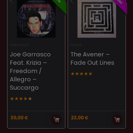
HARDHOUSE
HOUSE
Joe Garrasco
The Avener –
Feat. Krizia –
Fade Out Lines
Freedom /
★
★
★
★
★
Allegro –
Succargo
★
★
★
★
★
30,00
€
23,00
€