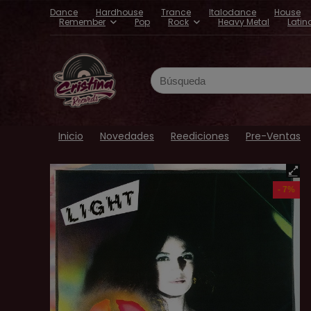
Dance
Hardhouse
Trance
Italodance
House
Remember
Pop
Rock
Heavy Metal
Latin
Search
for:
Inicio
Novedades
Reediciones
Pre-Ventas
- 7%