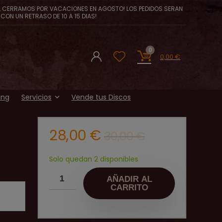
, CERRAMOS POR VACACIONES EN AGOSTO! LOS PEDIDOS SERAN
CON UN RETRASO DE 10 A 15 DIAS!
0
0,00
€
ing
Servicios
Vende tus Discos
El
El
28,00
€
30,00
€
precio
precio
original
actual
Solo quedan 2 disponibles
era:
es:
AÑADIR AL
30,00 €.
28,00 €.
CARRITO