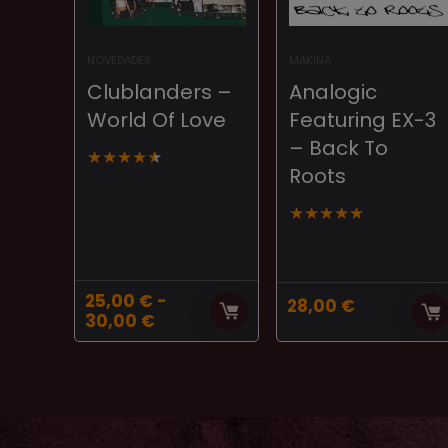
NOVEDADES
MAKINA
Clublanders ‎–
Analogic
World Of Love
Featuring EX-3
– Back To
★
★
★
★
★
Roots
★
★
★
★
★
25,00
€
-
28,00
€
Rango
30,00
€
de
precios:
desde
25,00 €
hasta
30,00 €