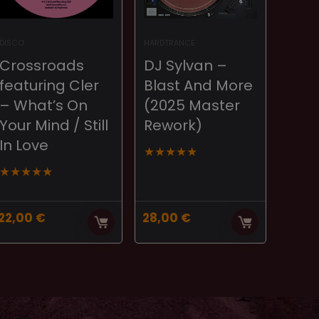
DISCO
HARDTRANCE
Crossroads
DJ Sylvan –
featuring Cler
Blast And More
– What’s On
(2025 Master
Your Mind / Still
Rework)
In Love
★
★
★
★
★
★
★
★
★
★
22,00
€
28,00
€