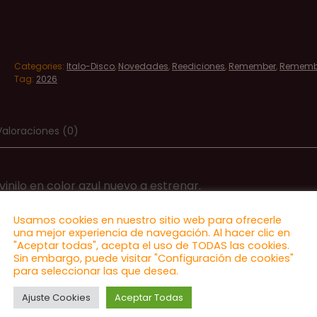
Categories:
Italo-Disco
,
Novedades
,
Reediciones
,
Remember
,
Rememb
Tag:
2026
Valoraciones (0)
 vinilo en color azul nuevo a estrenar.
Usamos cookies en nuestro sitio web para ofrecerle
una mejor experiencia de navegación. Al hacer clic en
"Aceptar todas", acepta el uso de TODAS las cookies.
Sin embargo, puede visitar "Configuración de cookies"
para seleccionar las que desea.
Ajuste Cookies
Aceptar Todas