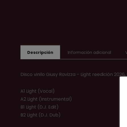
Descripción
Información adicional
Disco vinilo Giusy Ravizza ‎– Light reedición 2026,
A1 Light (Vocal)
A2 Light (Instrumental)
B1 Light (D.J. Edit)
B2 Light (D.J. Dub)