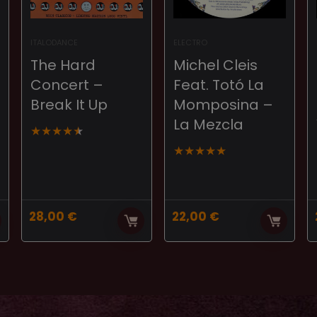
ITALODANCE
ELECTRO
The Hard
Michel Cleis
Concert –
Feat. Totó La
Break It Up
Momposina –
La Mezcla
★
★
★
★
★
★
★
★
★
★
28,00
€
22,00
€