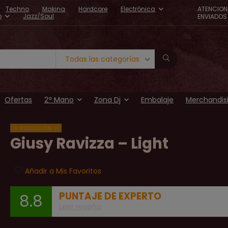
Techno
Makina
Hardcore
Electrónica
ATENCION
o
Jazz/Soul
ENVIADOS 
Todas las categorías
Ofertas
2ª Mano
Zona Dj
Embalaje
Merchandis
REEDICIÓN
Giusy Ravizza ‎– Light
Añadir a Mis Favoritos
PUNTAJE DE EXPERTO
8.8
Leer reseña