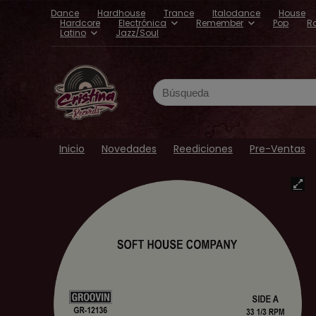
Dance
Hardhouse
Trance
Italodance
House
Hardcore
Electrónica
Remember
Pop
R
Latino
Jazz/Soul
Search
for:
Inicio
Novedades
Reediciones
Pre-Ventas