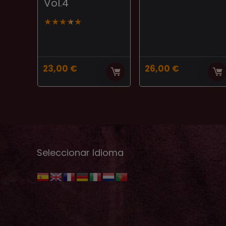
Vol.4
★
★
★
★
★
23,00
€
26,00
€
Seleccionar Idioma