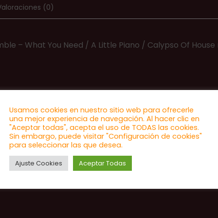
ar
o
Valoraciones (0)
a
pa
di
o
a
el
di
le – What You Need / A Little Piano / Calypso Of House n
o
v
el
di
v
el
v
Usamos cookies en nuestro sitio web para ofrecerle
una mejor experiencia de navegación. Al hacer clic en
"Aceptar todas", acepta el uso de TODAS las cookies.
Sin embargo, puede visitar "Configuración de cookies"
para seleccionar las que desea.
Ajuste Cookies
Aceptar Todas