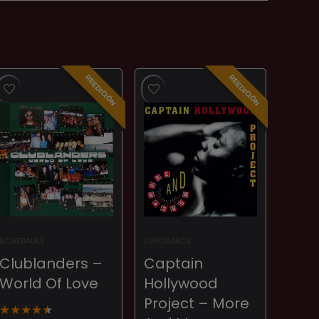
REEDICIÓN
REEDICIÓN
NOVEDADES
EURODANCE
Clublanders ‎–
Captain
World Of Love
Hollywood
Project – More
★
★
★
★
★