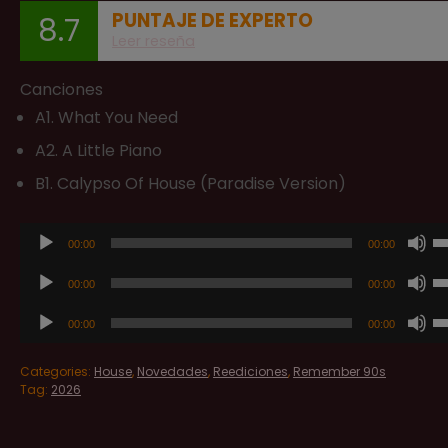
PUNTAJE DE EXPERTO
8.7
Leer reseña
Canciones
A1. What You Need
A2. A Little Piano
B1. Calypso Of House (Paradise Version)
Reproductor
Ut
00:00
00:00
de
la
Reproductor
Ut
00:00
00:00
audio
te
de
la
Reproductor
Ut
d
00:00
00:00
audio
te
de
la
fl
d
audio
Categories:
House
,
Novedades
,
Reediciones
,
Remember 90s
te
ar
fl
Tag:
2026
d
pa
ar
fl
a
pa