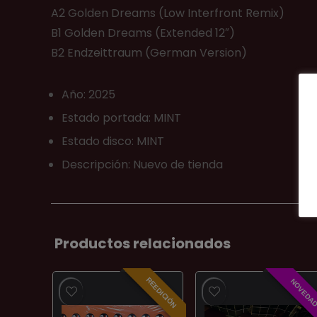
A2 Golden Dreams (Low Interfront Remix)
B1 Golden Dreams (Extended 12″)
B2 Endzeittraum (German Version)
Año: 2025
Estado portada: MINT
Estado disco: MINT
Descripción: Nuevo de tienda
Productos relacionados
REEDICIÓN
NOVEDA