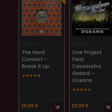
ITALODANCE
EUROHOUSE
The Hard
One Project
Concert –
Feat.
Break It Up
Cassandra
Galard –
★
★
★
★
★
Oceans
★
★
★
★
★
28,00
€
23,00
€