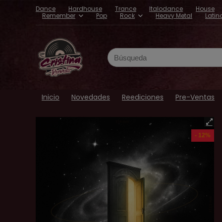
Dance
Hardhouse
Trance
Italodance
House
Remember
Pop
Rock
Heavy Metal
Latin
Search
for:
Inicio
Novedades
Reediciones
Pre-Ventas
- 12%