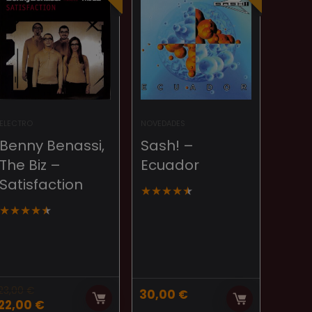
ELECTRO
NOVEDADES
Benny Benassi,
Sash! –
The Biz –
Ecuador
Satisfaction
★
★
★
★
★
★
★
★
★
★
23,00
€
30,00
€
El
El
22,00
€