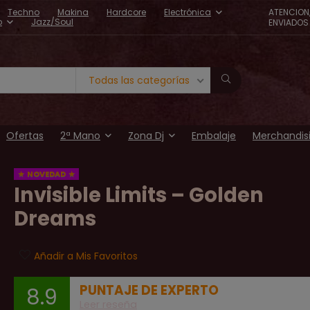
Techno
Makina
Hardcore
Electrónica
ATENCION
o
Jazz/Soul
ENVIADOS 
Todas las categorías
Ofertas
2ª Mano
Zona Dj
Embalaje
Merchandis
NOVEDAD
Invisible Limits – Golden
Dreams
Añadir a Mis Favoritos
PUNTAJE DE EXPERTO
8.9
Leer reseña