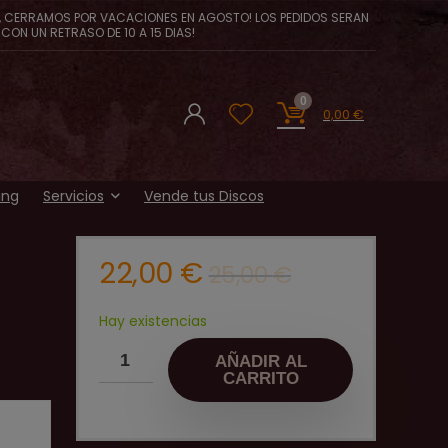
, CERRAMOS POR VACACIONES EN AGOSTO! LOS PEDIDOS SERAN
CON UN RETRASO DE 10 A 15 DIAS!
0
0,00
€
ing
Servicios
Vende tus Discos
El
El
22,00
€
25,00
€
precio
precio
original
actual
Hay existencias
era:
es:
AÑADIR AL
25,00 €.
22,00 €.
CARRITO