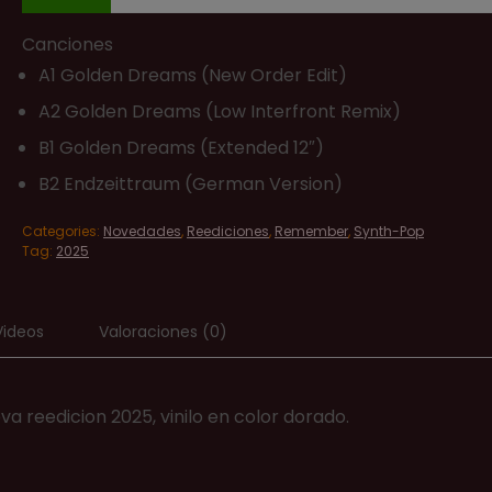
Canciones
A1 Golden Dreams (New Order Edit)
A2 Golden Dreams (Low Interfront Remix)
B1 Golden Dreams (Extended 12″)
B2 Endzeittraum (German Version)
Categories:
Novedades
,
Reediciones
,
Remember
,
Synth-Pop
Tag:
2025
Videos
Valoraciones (0)
va reedicion 2025, vinilo en color dorado.