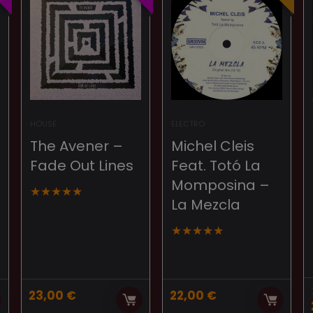
HOUSE
ELECTRO
The Avener –
Michel Cleis
Fade Out Lines
Feat. Totó La
Momposina –
★
★
★
★
★
La Mezcla
★
★
★
★
★
23,00
€
22,00
€