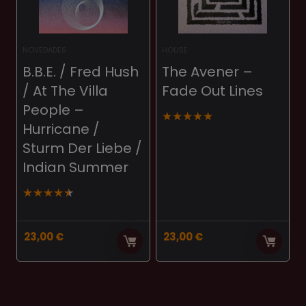
NOVEDADES
HOUSE
B.B.E. / Fred Hush
The Avener –
/ At The Villa
Fade Out Lines
People –
★
★
★
★
★
Hurricane /
Sturm Der Liebe /
Indian Summer
★
★
★
★
★
23,00
€
23,00
€