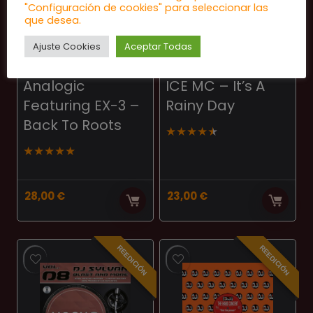
"Configuración de cookies" para seleccionar las
que desea.
Ajuste Cookies
Aceptar Todas
MAKINA
EURODANCE
Analogic
ICE MC – It’s A
Featuring EX-3 –
Rainy Day
Back To Roots
★
★
★
★
★
★
★
★
★
★
28,00
€
23,00
€
REEDICIÓN
REEDICIÓN