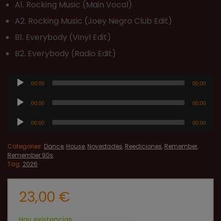
A1. Rocking Music (Main Vocal)
A2. Rocking Music (Joey Negro Club Edit)
B1. Everybody (Vinyl Edit)
B2. Everybody (Radio Edit)
Reproductor
00:00
00:00
de
Reproductor
00:00
00:00
audio
de
Reproductor
00:00
00:00
audio
de
audio
Categories:
Dance
,
House
,
Novedades
,
Reediciones
,
Remember
,
Remember 90s
Tag:
2026
23,00
€
Hay existencias