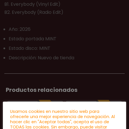
B1. Everybody (Vinyl Edit)
B2. Everybody (Radio Edit)
Año: 2026
Estado portada MINT
Estado disco: MINT
Descripción: Nuevo de tienda
Productos relacionados
REEDICIÓN
REEDICIÓN
Usamos cookies en nuestro sitio web para
ofrecerle una mejor experiencia de navegación. Al
hacer clic en "Aceptar todas", acepta el uso de
TODAS las cookies. Sin embargo, puede visitar