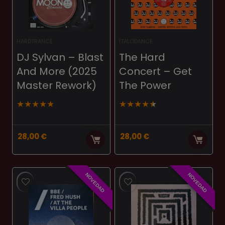
HARDTRANCE
ITALODANCE
DJ Sylvan – Blast
The Hard
And More (2025
Concert – Get
Master Rework)
The Power
★
★
★
★
★
★
★
★
★
★
28,00
€
28,00
€
NOVEDAD
NOVEDAD