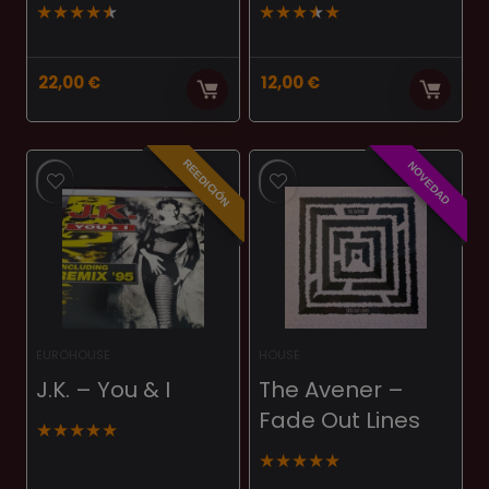
★
★
★
★
★
★
★
★
★
★
22,00
€
12,00
€
REEDICIÓN
NOVEDAD
EUROHOUSE
HOUSE
J.K. ‎– You & I
The Avener –
Fade Out Lines
★
★
★
★
★
★
★
★
★
★