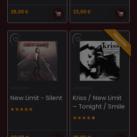
25,00
€
23,00
€
REEDICIÓN
EURODANCE
EURODANCE
New Limit ‎- Silent
Kriss / New Limit
– Tonight / Smile
★
★
★
★
★
★
★
★
★
★