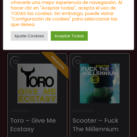
ofrecerle una mejor experiencia de navegación. Al
Descripción: Nuevo de tienda
hacer clic en "Aceptar todas", acepta el uso de
TODAS las cookies. Sin embargo, puede visitar
"Configuración de cookies" para seleccionar las
que desea.
Ajuste Cookies
Aceptar Todas
Productos relacionados
REEDICIÓN
ITALODANCE
HARDHOUSE
Toro – Give Me
Scooter – Fuck
Ecstasy
The Millennium