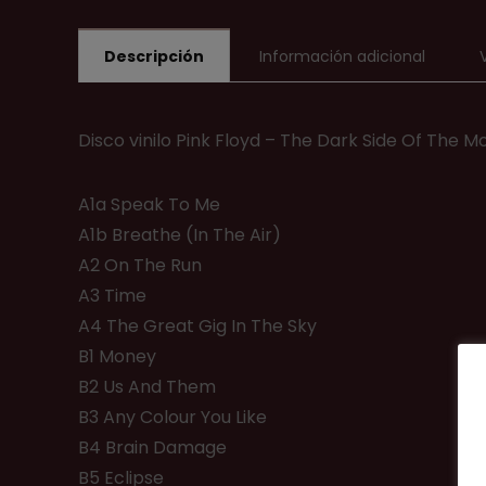
Descripción
Información adicional
Disco vinilo Pink Floyd ‎– The Dark Side Of The 
A1a Speak To Me
A1b Breathe (In The Air)
A2 On The Run
A3 Time
A4 The Great Gig In The Sky
B1 Money
B2 Us And Them
B3 Any Colour You Like
B4 Brain Damage
B5 Eclipse