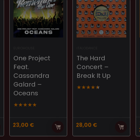
EUROHOUSE
ITALODANCE
One Project
The Hard
Feat.
Concert –
Cassandra
Break It Up
Galard –
★
★
★
★
★
Oceans
★
★
★
★
★
23,00
€
28,00
€