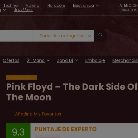
Techno
Makina
Hardcore
Electrónica
ATENCION
o
Jazz/Soul
ENVIADOS 
Todas las categorías
Ofertas
2ª Mano
Zona Dj
Embalaje
Merchandis
REEDICIÓN
Pink Floyd ‎– The Dark Side Of
The Moon
Añadir a Mis Favoritos
PUNTAJE DE EXPERTO
9.3
Leer reseña