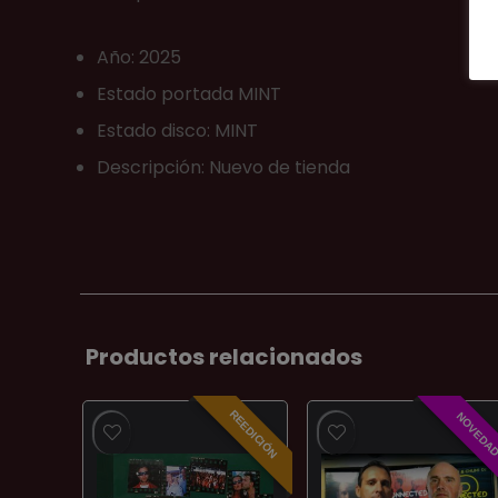
Año: 2025
Estado portada MINT
Estado disco: MINT
Descripción: Nuevo de tienda
Productos relacionados
REEDICIÓN
NOVEDA