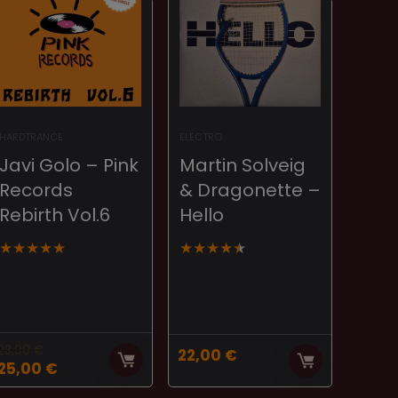
HARDTRANCE
ELECTRO
Javi Golo – Pink
Martin Solveig
Records
& Dragonette –
Rebirth Vol.6
Hello
★
★
★
★
★
★
★
★
★
★
28,00
€
22,00
€
El
El
25,00
€
precio
precio