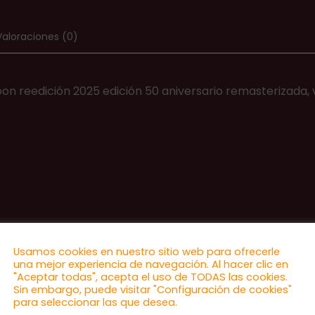
Valoraciones (0)
Moon reedición 2025 edición 50 aniversario remasterizada, 
Usamos cookies en nuestro sitio web para ofrecerle
una mejor experiencia de navegación. Al hacer clic en
"Aceptar todas", acepta el uso de TODAS las cookies.
Sin embargo, puede visitar "Configuración de cookies"
para seleccionar las que desea.