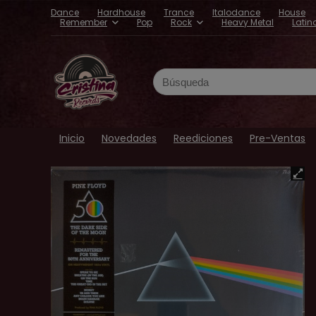
Dance
Hardhouse
Trance
Italodance
House
Remember
Pop
Rock
Heavy Metal
Latin
Search
for:
Inicio
Novedades
Reediciones
Pre-Ventas