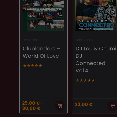
NOVEDADES
EUROHOUSE
Clublanders ‎–
DJ Lou & Chumi
World Of Love
DJ ‎-
Connected
★
★
★
★
★
Vol.4
★
★
★
★
★
25,00
€
-
23,00
€
Rango
30,00
€
de