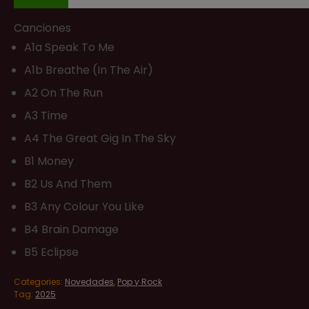
Canciones
A1a Speak To Me
A1b Breathe (In The Air)
A2 On The Run
A3 Time
A4 The Great Gig In The Sky
B1 Money
B2 Us And Them
B3 Any Colour You Like
B4 Brain Damage
B5 Eclipse
Categories:
Novedades
,
Pop y Rock
Tag:
2025