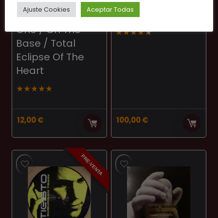
Pussy / D.H.T. ‎-
(Fields Of Love)
Ajuste Cookies
Aceptar Todas
You’re Still The
Out of Stock
One / On The
★
★
★
★
★
Base / Total
Eclipse Of The
Heart
★
★
★
★
★
12,00
€
100,00
€
PRE-VENTA