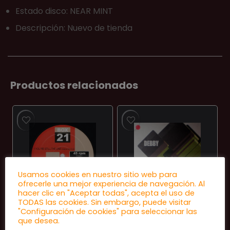
Estado disco: NEAR MINT
Descripción: Nuevo de tienda
Productos relacionados
Usamos cookies en nuestro sitio web para
ofrecerle una mejor experiencia de navegación. Al
hacer clic en "Aceptar todas", acepta el uso de
TODAS las cookies. Sin embargo, puede visitar
EUROHOUSE
EUROHOUSE
"Configuración de cookies" para seleccionar las
Nia Shayne / Gigi
Debby ‎– Maybe
que desea.