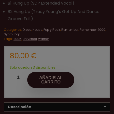
B1 Hung Up (SDP Extended Vocal)
B2 Hung Up (Tracy Young’s Get Up And Dance
Groove Edit)
Categories:
Disco
,
House
,
Pop y Rock
,
Remember
,
Remember 2000
,
Synth-Pop
Tags:
2005
,
universal
,
warner
80,00
€
Solo quedan 3 disponibles
AÑADIR AL
CARRITO
Descripción