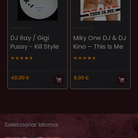
HARDHOUSE
EUROHOUSE
DJ Ray / Gigi
Miky One DJ & DJ
Pussy ‎- Kill Style
Kino ‎– This Is Me
★
★
★
★
★
★
★
★
★
★
40,00
€
8,00
€
Seleccionar Idioma