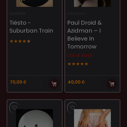
REMEMBER
EURODANCE
Tiësto ‎-
Paul Droid &
Suburban Train
Azidman ‎– I
Believe In
★
★
★
★
★
Tomorrow
Out of Stock
★
★
★
★
★
70,00
€
40,00
€