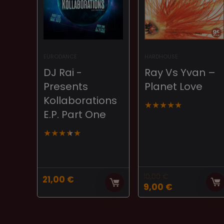
EURODANCE
HARDHOUSE
DJ Rai ‎-
Ray Vs Yvan ‎–
Presents
Planet Love
Kollaborations
★
★
★
★
★
E.P. Part One
★
★
★
★
★
10,00
€
21,00
€
El
El
9,00
€
precio
precio
original
actual
era:
es: