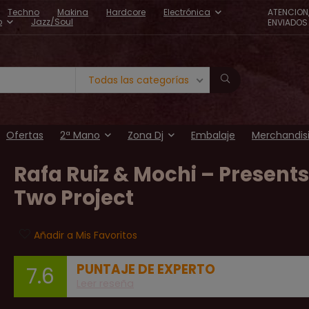
Techno
Makina
Hardcore
Electrónica
ATENCION
o
Jazz/Soul
ENVIADOS 
Todas las categorías
Ofertas
2ª Mano
Zona Dj
Embalaje
Merchandis
Rafa Ruiz & Mochi – Presents
Two Project
Añadir a Mis Favoritos
PUNTAJE DE EXPERTO
7.6
Leer reseña