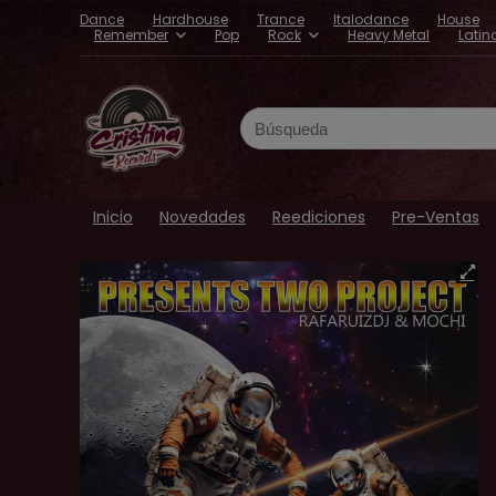
Dance
Hardhouse
Trance
Italodance
House
Remember
Pop
Rock
Heavy Metal
Latin
Search
for:
Inicio
Novedades
Reediciones
Pre-Ventas