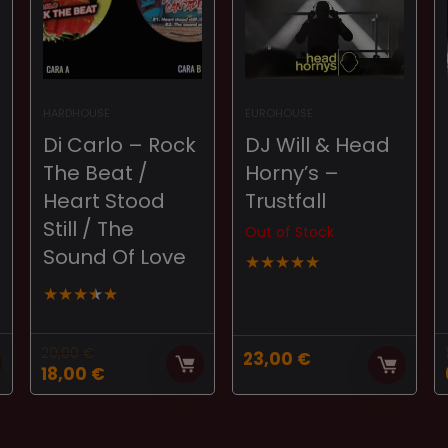
HARDHOUSE
EUROHOUSE
Di Carlo – Rock
DJ Will & Head
The Beat /
Horny’s ‎–
Heart Stood
Trustfall
Still / The
Out of Stock
Sound Of Love
★
★
★
★
★
★
★
★
★
★
20,00
€
23,00
€
El
El
18,00
€
precio
precio
original
actual
era:
es: