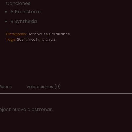
Canciones
A Brainstorm
B Synthexia
Categories:
Hardhouse
,
Hardtrance
Tags:
2024
,
mochi
,
rafa ruiz
Videos
Valoraciones (0)
oject nuevo a estrenar.