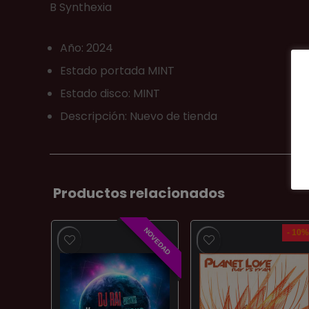
B Synthexia
Año: 2024
Estado portada MINT
Estado disco: MINT
Descripción: Nuevo de tienda
Productos relacionados
NOVEDAD
- 10%