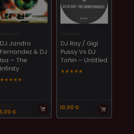
HARDHOUSE
HARDHOUSE
DJ Jandro
DJ Ray / Gigi
Fernandez & DJ
Pussy Vs DJ
Isa ‎– The
Toñin ‎– Untitled
Infinity
★
★
★
★
★
★
★
★
★
★
10,00
€
10,00
€
El
El
6,00
€
precio
precio
original
actual
era:
es: